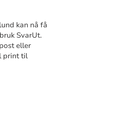
lund kan nå få
 bruk SvarUt.
post eller
print til