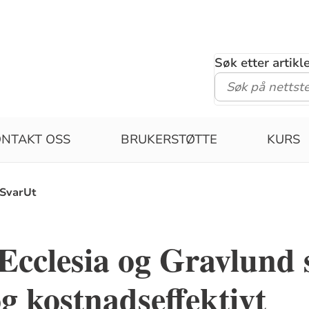
Søk etter artik
ONTAKT OSS
BRUKERSTØTTE
KURS
-SvarUt
 Ecclesia og Gravlund 
og kostnadseffektivt