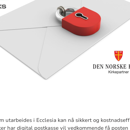
m utarbeides i Ecclesia kan nå sikkert og kostnadseff
r har digital postkasse vil vedkommende få posten h