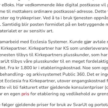
er eBoks. Har vedkommende ikke digital postkasse vil 
e til mottakers ordinære postkasse/-adresse. Dette vil 
ster og trykkepriser. Ved å ta i bruk tjenesten oppnå
. Samtidig blir posten formidlet på en betryggende 
terialet er av sensitiv art.
samarbeid med Ecclesia Systemer. Kunde gjør avtale
il Kirkepartner. Kirkepartner har KS som underleveran
enesten tilbys til Kirkepartners plusskunder, som har
arUt tilbys våre plusskunder til en meget fordelaktig
det. Fra kr 1.800 kr i etableringskostnad. Noe som og
behandling- og arkivsystemet Public 360. Det er ing
t Ecclesia fra Kirkepartner, utover engangskostnad f
tte vil bli fakturert etter gjeldende konsulentpriser (
ar en egen
pris
for etablering og vedlikehold av gren
 følger gjeldende priser for bruk av SvarUt og portot