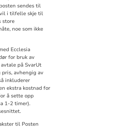
posten sendes til
i tilfelle skje til
s store
måte, noe som ikke
 med Ecclesia
dør for bruk av
 avtale på SvarUt
 pris, avhengig av
så inkluderer
en ekstra kostnad for
or å sette opp
ca 1-2 timer).
sesnittet.
akster til Posten