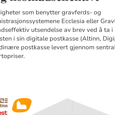
gheter som benytter gravferds- og
strasjonssystemene Ecclesia eller Grav
adseffektiv utsendelse av brev ved å ta i
ten i sin digitale postkasse (Altinn, Digi
rdinære postkasse levert gjennom sentral 
topriser.