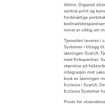
Altinn, Digipost ell
sentral print og komm
fordelaktige portotak
kostnadsbesparelser
minst er viktig om ma
Tjenesten leveres i 
Systemer i tillegg t
løsningen SvarUt. Tj
med Kirkepartner. Sv
størrelse på fellesrå
integrasjon mot saks
bruk av løsningen mo
Ecclesia i SvarUt. De
Ecclesia Systemer h
Priser for utsendelse