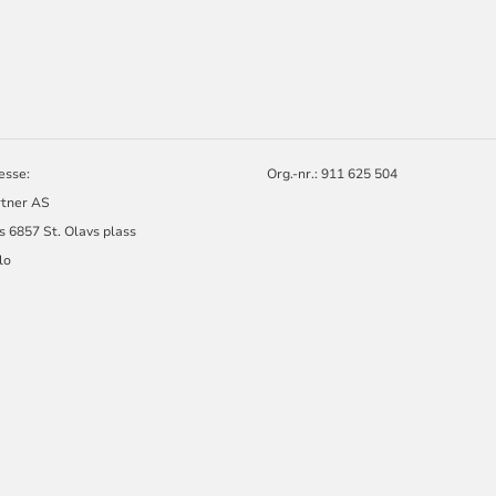
ORMASJON
R
esse:
Org.-nr.: 911 625 504
rtner AS
s 6857 St. Olavs plass
lo