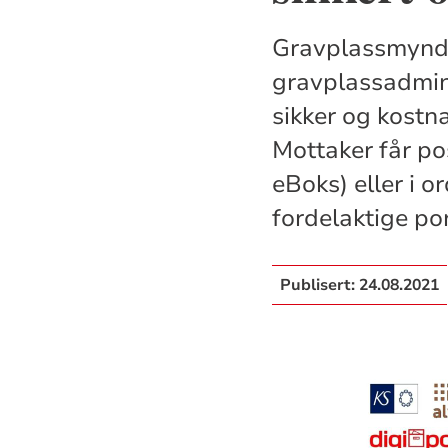
Gravplassmyndi
gravplassadmini
sikker og kostn
Mottaker får pos
eBoks) eller i o
fordelaktige por
Publisert:
24.08.2021