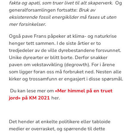
fakta og apati, som truer livet til alt skaperverk
. Og
generalforsamlingen fortsatte:
Bruk av
eksisterende fossil energikilder må fases ut uten
mer forsinkelser.
Også pave Frans påpeker at klima- og naturkrise
henger tett sammen. I de siste årtier er to
tredjedeler av de ville dyrebestandene forsvunnet.
Unike dyrearter er blitt borte. Derfor snakker
paven om vekstavvikling (degrowth). For i årene
som ligger foran oss må forbruket ned. Nesten alle
kirker og trossamfunn er engasjert i disse spørsmål.
Du kan lese mer om
«Mer himmel på en truet
jord» på KM 2021
her.
Det hender at enkelte politikere eller tabloide
medier er overrasket, og spørrende til dette