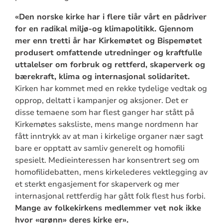
«Den norske kirke har i flere tiår vårt en pådriver
for en radikal miljø-og klimapolitikk. Gjennom
mer enn tretti år har Kirkemøtet og Bispemøtet
produsert omfattende utredninger og kraftfulle
uttalelser om forbruk og rettferd, skaperverk og
bærekraft, klima og internasjonal solidaritet.
Kirken har kommet med en rekke tydelige vedtak og
opprop, deltatt i kampanjer og aksjoner. Det er
disse temaene som har flest ganger har stått på
Kirkemøtes saksliste, mens mange nordmenn har
fått inntrykk av at man i kirkelige organer nær sagt
bare er opptatt av samliv generelt og homofili
spesielt. Medieinteressen har konsentrert seg om
homofilidebatten, mens kirkelederes vektlegging av
et sterkt engasjement for skaperverk og mer
internasjonal rettferdig har gått folk flest hus forbi.
Mange av folkekirkens medlemmer vet nok ikke
hvor «grønn» deres kirke er».