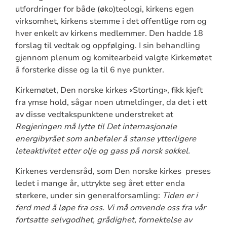
utfordringer for både (øko)teologi, kirkens egen
virksomhet, kirkens stemme i det offentlige rom og
hver enkelt av kirkens medlemmer. Den hadde 18
forslag til vedtak og oppfølging. I sin behandling
gjennom plenum og komitearbeid valgte Kirkemøtet
å forsterke disse og la til 6 nye punkter.
Kirkemøtet, Den norske kirkes «Storting», fikk kjeft
fra ymse hold, sågar noen utmeldinger, da det i ett
av disse vedtakspunktene understreket at
Regjeringen må lytte til Det internasjonale
energibyrået som anbefaler å stanse ytterligere
leteaktivitet etter olje og gass på norsk sokkel.
Kirkenes verdensråd, som Den norske kirkes preses
ledet i mange år, uttrykte seg året etter enda
sterkere, under sin generalforsamling:
Tiden er i
ferd med å løpe fra oss. Vi må omvende oss fra vår
fortsatte selvgodhet, grådighet, fornektelse av