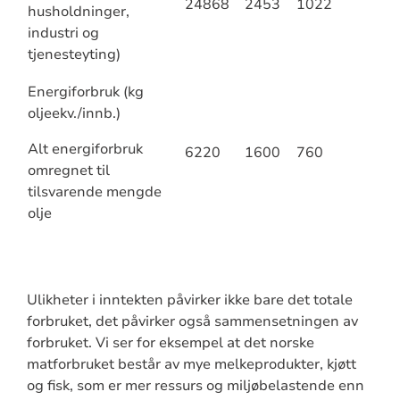
24868
2453
1022
husholdninger,
industri og
tjenesteyting)
Energiforbruk (kg
oljeekv./innb.)
Alt energiforbruk
6220
1600
760
omregnet til
tilsvarende mengde
olje
Ulikheter i inntekten påvirker ikke bare det totale
forbruket, det påvirker også sammensetningen av
forbruket. Vi ser for eksempel at det norske
matforbruket består av mye melkeprodukter, kjøtt
og fisk, som er mer ressurs og miljøbelastende enn