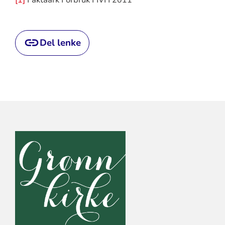
[1]
Faktaark Forbruk FIVH 2011
Del lenke
KONTAKTINFORMASJON
FOR
DEN
NORSKE
KIRKE,
KIRKERÅDET