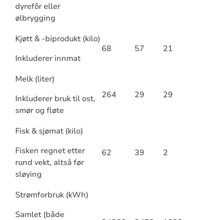
dyrefôr eller
ølbrygging
Kjøtt & -biprodukt (kilo)
68
57
21
Inkluderer innmat
Melk (liter)
264
29
29
Inkluderer bruk til ost,
smør og fløte
Fisk & sjømat (kilo)
Fisken regnet etter
62
39
2
rund vekt, altså før
sløying
Strømforbruk (kWh)
Samlet (både