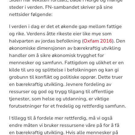
Siden har veksten fortsatt, både i Norge og mange
steder i verden. FN-sambandet skriver på sine
nettsider følgende:
I verden i dag er det et økende gap mellom fattige
og rike. Verdens åtte rikeste eier like mye som
halvparten av jordas befolkning (
Oxfam 2016
). Den
økonomiske dimensjonen av bærekraftig utvikling
handler om å sikre økonomisk trygghet for
mennesker og samfunn. Fattigdom og ulikhet er en
kilde til uro og splittelse i befolkningen og kan gi
grobunn til konflikt og politiske opprør. Dette truer
en bærekraftig utvikling. Jevnere fordeling av
ressurser og god og trygg tilgang til offentlige
tjenester, som helse og utdanning, er viktige
forutsetninger for et fredelig og rettferdig samfunn.
I tillegg til å fordele mer rettferdig, må vi også
endre måten vi bruker ressursene våre på for å få
en bærekraftig utvikling. Hvis alle mennesker på