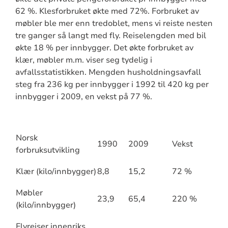
62 %. Klesforbruket økte med 72%. Forbruket av
møbler ble mer enn tredoblet, mens vi reiste nesten
tre ganger så langt med fly. Reiselengden med bil
økte 18 % per innbygger. Det økte forbruket av
klær, møbler m.m. viser seg tydelig i
avfallsstatistikken. Mengden husholdningsavfall
steg fra 236 kg per innbygger i 1992 til 420 kg per
innbygger i 2009, en vekst på 77 %.
Norsk
1990
2009
Vekst
forbruksutvikling
Klær (kilo/innbygger)
8,8
15,2
72 %
Møbler
23,9
65,4
220 %
(kilo/innbygger)
Flyreiser innenriks