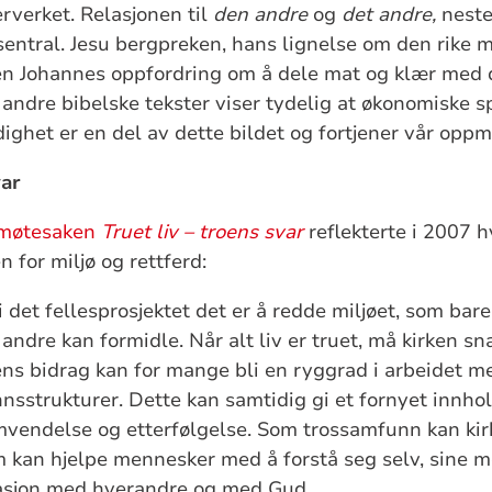
erverket. Relasjonen til
den andre
og
det andre,
neste
 sentral. Jesu bergpreken, hans lignelse om den rike
ren Johannes oppfordring om å dele mat og klær med
andre bibelske tekster viser tydelig at økonomiske s
dighet er en del av dette bildet og fortjener vår opp
var
kemøtesaken
Truet liv – troens svar
reflekterte i 2007 h
 for miljø og rettferd:
i det fellesprosjektet det er å redde miljøet, som bare
andre kan formidle. Når alt liv er truet, må kirken s
ens bidrag kan for mange bli en ryggrad i arbeidet me
sstrukturer. Dette kan samtidig gi et fornyet innhol
mvendelse og etterfølgelse. Som trossamfunn kan kir
om kan hjelpe mennesker med å forstå seg selv, sine
asjon med hverandre og med Gud.