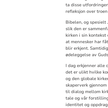
ta disse utfordringe
refleksjon over troe
Bibelen, og spesielt 
slik den er sammenfa
kirken i sin kontekst 
at mennesker har fåt
blir erkjent. Samtidi
ødeleggelse av Guds 
I dag erkjenner alle 
det er ulikt hvilke 
og den globale kirke
skaperverk gjennom o
til dialog mellom ki
tale og vår forstilli
identitet og oppdrag