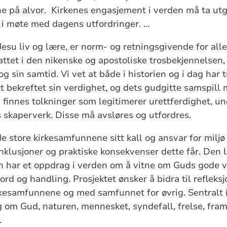
ne på alvor. Kirkenes engasjement i verden må ta ut
n i møte med dagens utfordringer. …
Jesu liv og lære, er norm- og retningsgivende for alle 
ttet i den nikenske og apostoliske trosbekjennelsen, 
og sin samtid. Vi vet at både i historien og i dag har tr
t bekreftet sin verdighet, og dets gudgitte samspill 
g finnes tolkninger som legitimerer urettferdighet, u
skaperverk. Disse må avsløres og utfordres.
de store kirkesamfunnene sitt kall og ansvar for miljø
konklusjoner og praktiske konsekvenser dette får. Den
n har et oppdrag i verden om å vitne om Guds gode vil
rd og handling. Prosjektet ønsker å bidra til refleks
rkesamfunnene og med samfunnet for øvrig. Sentralt i
ng om Gud, naturen, mennesket, syndefall, frelse, fra
.