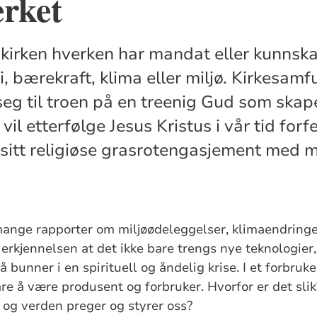
rket
kirken hverken har mandat eller kunnskap
 bærekraft, klima eller miljø. Kirkesam
eg til troen på en treenig Gud som skape
vil etterfølge Jesus Kristus i vår tid forf
 sitt religiøse grasrotengasjement med
ange rapporter om miljøødeleggelser, klimaendringer
l erkjennelsen at det ikke bare trengs nye teknologier
å bunner i en spirituell og åndelig krise. I et forbr
are å være produsent og forbruker. Hvorfor er det slik
t og verden preger og styrer oss?