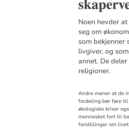
skaperve
Noen hevder at 
seg om økonomi,
som bekjenner s
livgiver, og som 
annet. De deler
religioner.
Andre mener at de m
fordeling bør føre ti
økologiske kriser ogs
mennesket fort til b
forstillinger om live