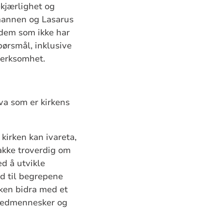
kjærlighet og
 mannen og Lasarus
 dem som ikke har
pørsmål, inklusive
merksomhet.
va som er kirkens
 kirken kan ivareta,
nakke troverdig om
d å utvikle
d til begrepene
ken bidra med et
 medmennesker og