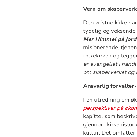
Vern om skaperverke
Den kristne kirke ha
tydelig og voksende 
Mer Himmel på jord
misjonerende, tjenen
folkekirken og legger
er evangeliet i hand
om skaperverket og k
Ansvarlig forvalter
I en utredning om ø
perspektiver på økon
kapittel som beskriv
gjennom kirkehistor
kultur. Det omfatter