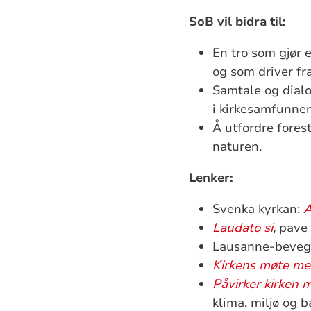
SoB vil bidra til:
En tro som gjør 
og som driver fr
Samtale og dialo
i kirkesamfunne
Å utfordre fores
naturen.
Lenker:
Svenka kyrkan:
A
Laudato si
,
pave
Lausanne-beveg
Kirkens møte me
Påvirker kirken m
klima, miljø og b