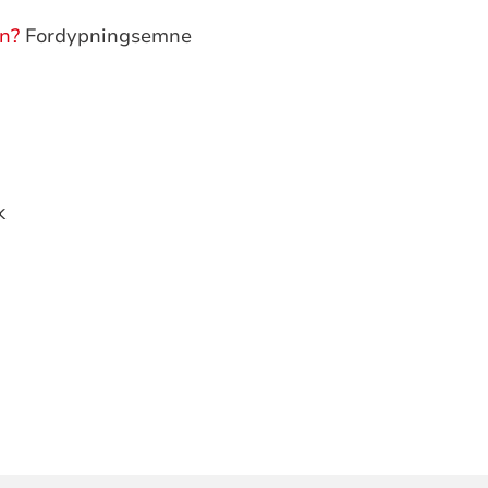
en?
Fordypningsemne
k