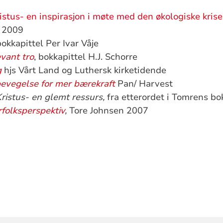
stus- en inspirasjon i møte med den økologiske kris
 2009
bokkapittel Per Ivar Våje
evant tro
, bokkapittel H.J. Schorre
g
hjs Vårt Land og Luthersk kirketidende
bevegelse for mer bærekraft
Pan/ Harvest
ristus- en glemt ressurs,
fra etterordet i Tomrens bo
rfolksperspektiv
,
Tore Johnsen 2007