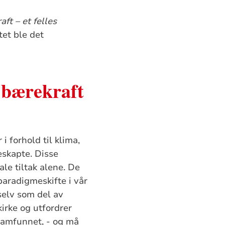
ft – et felles
tet ble det
 bærekraft
i forhold til klima,
eskapte. Disse
le tiltak alene. De
paradigmeskifte i vår
elv som del av
irke og utfordrer
 samfunnet, - og må