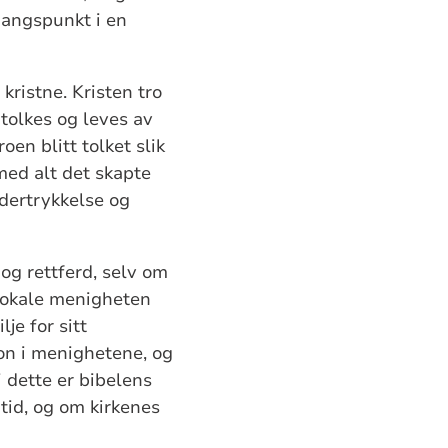
gangspunkt i en
kristne. Kristen tro
tolkes og leves av
oen blitt tolket slik
med alt det skapte
ndertrykkelse og
 og rettferd, selv om
 lokale menigheten
je for sitt
jon i menighetene, og
 dette er bibelens
mtid, og om kirkenes