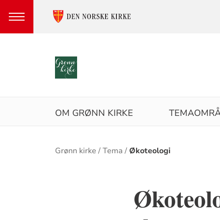
Språkvalg
Hovedmeny
OM GRØNN KIRKE
TEMAOMRÅ
Brødsmulesti
Grønn kirke
Tema
Økoteologi
Økoteol