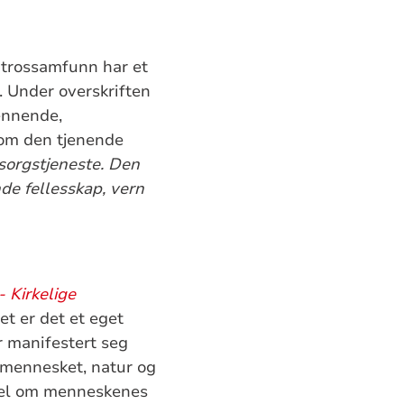
g trossamfunn har et
. Under overskriften
ennende,
 om den tjenende
msorgstjeneste. Den
de fellesskap, vern
 -
Kirkelige
et er det et eget
r manifestert seg
 mennesket, natur og
 del om menneskenes