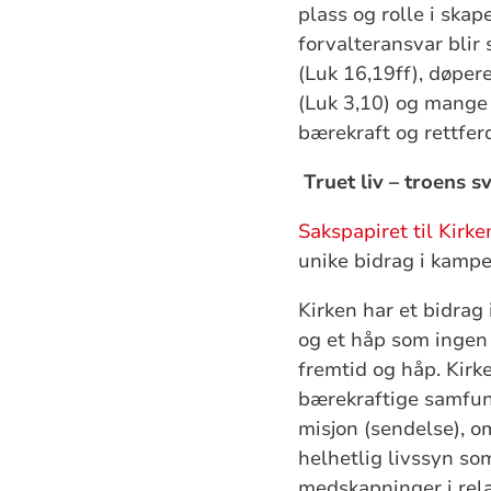
plass og rolle i skap
forvalteransvar blir
(Luk 16,19ff), døpe
(Luk 3,10) og mange 
bærekraft og rettfer
Truet liv – troens s
Sakspapiret til Kir
unike bidrag i kampen
Kirken har et bidrag 
og et håp som ingen 
fremtid og håp. Kirk
bærekraftige samfunn
misjon (sendelse), o
helhetlig livssyn s
medskapninger i rel