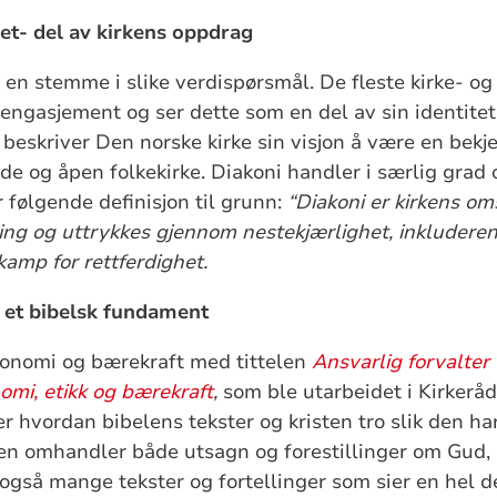
t- del av kirkens oppdrag
r en stemme i slike verdispørsmål. De fleste kirke- o
engasjement og ser dette som en del av sin identitet
beskriver Den norske kirke sin visjon å være en bekj
de og åpen folkekirke. Diakoni handler i særlig grad
 følgende definisjon til grunn:
“Diakoni er kirkens o
ling og uttrykkes gjennom nestekjærlighet, inkluderen
amp for rettferdighet.
- et bibelsk fundament
konomi og bærekraft med tittelen
Ansvarlig forvalter
omi, etikk og bærekraft
,
som ble utarbeidet i Kirkeråd
er hvordan bibelens tekster og kristen tro slik den ha
ien omhandler både utsagn og forestillinger om Gud,
 også mange tekster og fortellinger som sier en hel