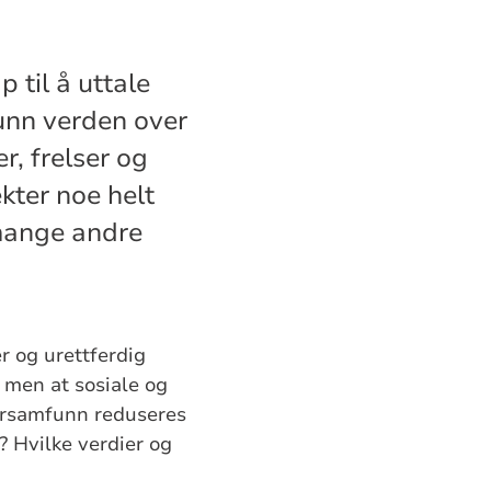
 til å uttale
funn verden over
r, frelser og
ekter noe helt
 mange andre
 og urettferdig
, men at sosiale og
ukersamfunn reduseres
? Hvilke verdier og