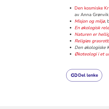
Den kosmiske Kri
av Anna Grønvik
Misjon og miljø
, 
En økologisk rel
Naturen er helli
Religiøs grasrot
Den økologiske K
Økoteologi i et u
Del lenke