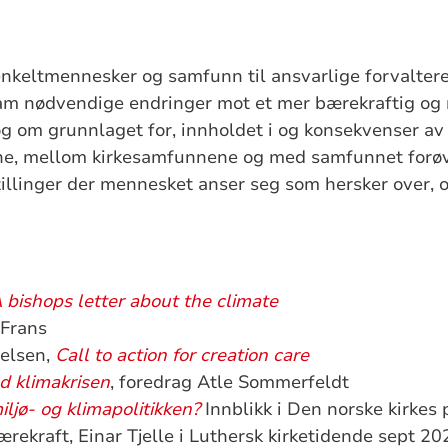
enkeltmennesker og samfunn til ansvarlige forvalter
am nødvendige endringer mot et mer bærekraftig og 
g om grunnlaget for, innholdet i og konsekvenser av v
ne, mellom kirkesamfunnene og med samfunnet forøv
tillinger der mennesket anser seg som hersker over, o
 bishops letter about the climate
 Frans
elsen,
Call to action for creation care
d klimakrisen
, foredrag Atle Sommerfeldt
iljø- og klimapolitikken?
Innblikk i Den norske kirkes
ærekraft, Einar Tjelle i Luthersk kirketidende sept 20