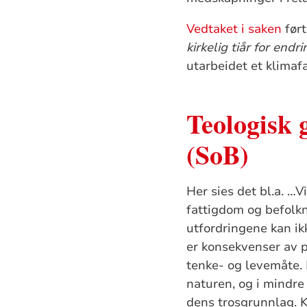
Vedtaket i saken
ført
kirkelig tiår for endr
utarbeidet et klimaf
Teologisk 
(SoB)
Her sies det bl.a. …V
fattigdom og befolkn
utfordringene kan ik
er konsekvenser av p
tenke- og levemåte.
naturen, og i mindre
dens trosgrunnlag. K