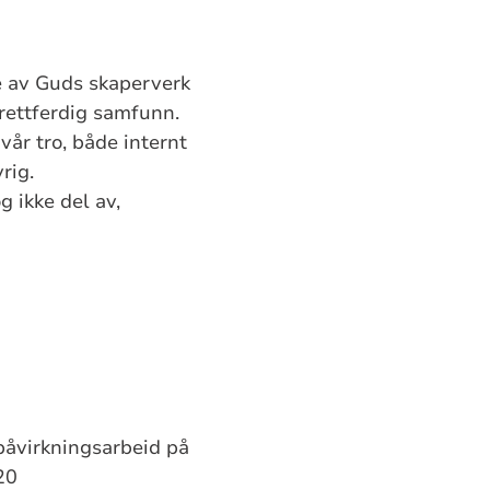
e av Guds skaperverk
rettferdig samfunn.
år tro, både internt
rig.
g ikke del av,
 påvirkningsarbeid på
20