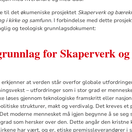
e til det økumeniske prosjektet
Skaperverk og bærekra
ing i kirke og samfunn.
I forbindelse med dette prosjek
aglig og teologisk grunnlagsdokument:
grunnlag for Skaperverk og
i erkjenner at verden står overfor globale utfordringer 
ingsvekst – utfordringer som i stor grad er mennesk
ke løses gjennom teknologiske framskritt eller nasjona
olitiske strukturer, makt og verdivalg. Det kreves et 
 Det moderne mennesket må igjen begynne å se seg s
 grad som hersker over den. Dette angår den kristne k
irkene har vært, og er, etiske premissleverandører i