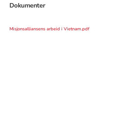
Dokumenter
Misjonsalliansens arbeid i Vietnam.pdf
KONTAKTINFORMASJON
FOR
SAMARBEID
MENIGHET
OG
MISJON
Mellomkirkelig råd for Den norske kirke
Postboks 799 Sentrum
0106 Oslo