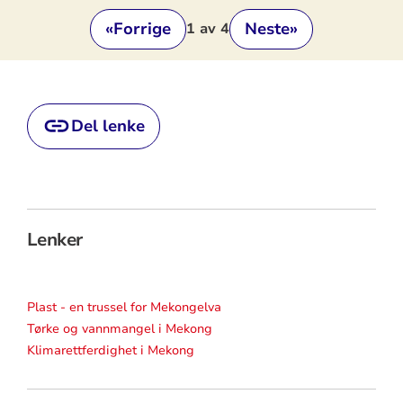
«
Forrige
Neste
»
1
av 4
Del lenke
Lenker
Plast - en trussel for Mekongelva
Tørke og vannmangel i Mekong
Klimarettferdighet i Mekong