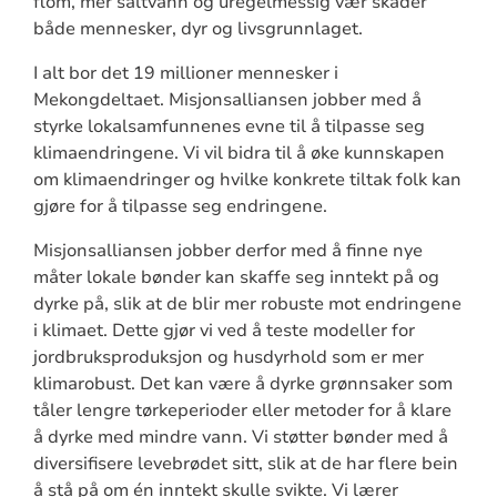
flom, mer saltvann og uregelmessig vær skader
både mennesker, dyr og livsgrunnlaget.
I alt bor det 19 millioner mennesker i
Mekongdeltaet. Misjonsalliansen jobber med å
styrke lokalsamfunnenes evne til å tilpasse seg
klimaendringene. Vi vil bidra til å øke kunnskapen
om klimaendringer og hvilke konkrete tiltak folk kan
gjøre for å tilpasse seg endringene.
Misjonsalliansen jobber derfor med å finne nye
måter lokale bønder kan skaffe seg inntekt på og
dyrke på, slik at de blir mer robuste mot endringene
i klimaet. Dette gjør vi ved å teste modeller for
jordbruksproduksjon og husdyrhold som er mer
klimarobust. Det kan være å dyrke grønnsaker som
tåler lengre tørkeperioder eller metoder for å klare
å dyrke med mindre vann. Vi støtter bønder med å
diversifisere levebrødet sitt, slik at de har flere bein
å stå på om én inntekt skulle svikte. Vi lærer