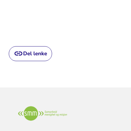
Del lenke
KONTAKTINFORMASJON
FOR
SAMARBEID
MENIGHET
OG