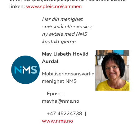
linken:
www.spleis.no/sammen
Har din menighet
spørsmål eller ønsker
ny avtale med NMS
kontakt gjerne:
May Lisbeth Hovlid
Aurdal
Mobiliseringsansvarlig
menighet NMS
Epost :
mayha@nms.no
+47 45224738 |
www.nms.no