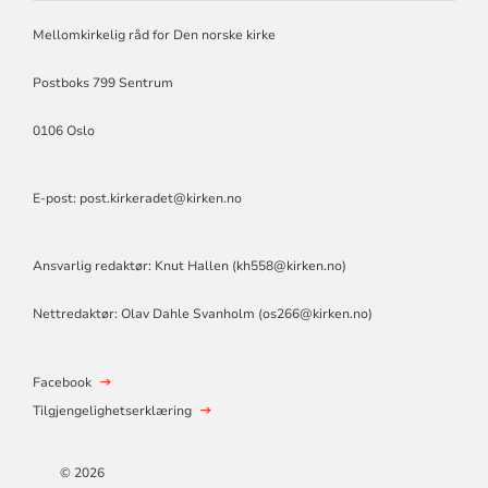
MISJON
Mellomkirkelig råd for Den norske kirke
Postboks 799 Sentrum
0106 Oslo
E-post: post.kirkeradet@kirken.no
Ansvarlig redaktør: Knut Hallen (
kh558@kirken.no
)
Nettredaktør: Olav Dahle Svanholm (
os266@kirken.no
)
Facebook
Tilgjengelighetserklæring
© 2026