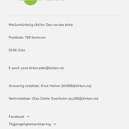
SAMARBEID
MENIGHET
OG
MISJON
Mellomkirkelig råd for Den norske kirke
Postboks 799 Sentrum
0106 Oslo
E-post: post.kirkeradet@kirken.no
Ansvarlig redaktør: Knut Hallen (
kh558@kirken.no
)
Nettredaktør: Olav Dahle Svanholm (
os266@kirken.no
)
Facebook
Tilgjengelighetserklæring