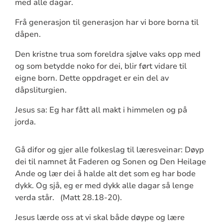
med alle dagar.
Frå generasjon til generasjon har vi bore borna til
dåpen.
Den kristne trua som foreldra sjølve vaks opp med
og som betydde noko for dei, blir ført vidare til
eigne born. Dette oppdraget er ein del av
dåpsliturgien.
Jesus sa: Eg har fått all makt i himmelen og på
jorda.
Gå difor og gjer alle folkeslag til læresveinar: Døyp
dei til namnet åt Faderen og Sonen og Den Heilage
Ande og lær dei å halde alt det som eg har bode
dykk. Og sjå, eg er med dykk alle dagar så lenge
verda står. (Matt 28.18-20).
Jesus lærde oss at vi skal både døype og lære