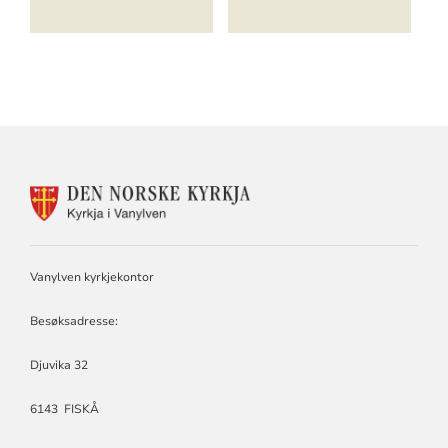
KONTAKTINFORMASJON
FOR
VANYLVEN
KYRKJELEGE
FELLESRÅD
Vanylven kyrkjekontor
Besøksadresse:
Djuvika 32
6143 FISKÅ