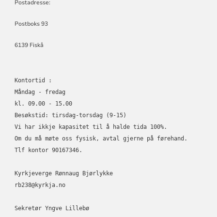
Postadresse:
Postboks 93
6139 Fiskå
Kontortid :
Måndag - fredag
kl. 09.00 - 15.00
Besøkstid: tirsdag-torsdag (9-15) 
Vi har ikkje kapasitet til å halde tida 100%. 
Om du må møte oss fysisk, avtal gjerne på førehand.
Tlf kontor 90167346.
Kyrkjeverge Rønnaug Bjørlykke 
rb238@kyrkja.no
Sekretør Yngve Lillebø 