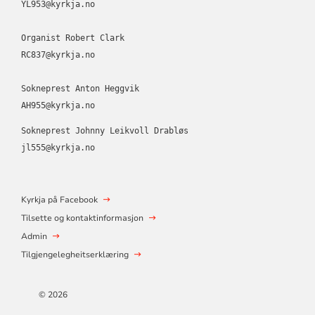
YL953@kyrkja.no
Organist Robert Clark 
RC837@kyrkja.no
Sokneprest Anton Heggvik
AH955@kyrkja.no
Sokneprest Johnny Leikvoll Drabløs
jl555@kyrkja.no
Kyrkja på Facebook
Tilsette og kontaktinformasjon
Admin
Tilgjengelegheitserklæring
© 2026