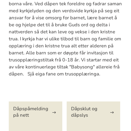
borna våre. Ved dåpen tek foreldre og fadrar saman
med kyrkjelyden og den verdsvide kyrkja på seg eit
ansvar for å vise omsorg for barnet, lære barnet å
be og hjelpe det til å bruke Guds ord og delta i
nattverden så det kan leve og vekse i den kristne
trua. I kyrkja har vi ulike tilbod til barn og familie om
opplæring i den kristne trua alt etter alderen på
barnet. Alle barn som er døypte får invitasjon til
trusopplæringstiltak frå 0-18 år. Vi startar med eit
av våre kontinuerlege tiltak "Babysong" allereie frå
dåpen. Sjå eiga fane om trusopplæringa.
Artikkelsnarveger
Dåpspåmelding
Dåpsklut og
på nett
dåpslys