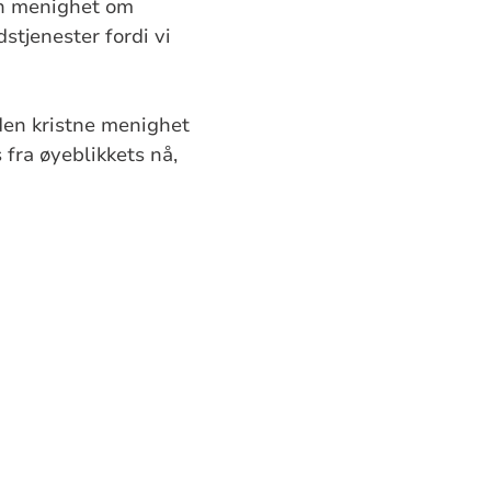
din menighet om
stjenester fordi vi
 den kristne menighet
 fra øyeblikkets nå,