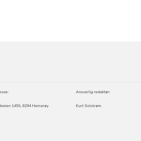
ORMASJON
esse:
Ansvarlig redaktør:
ÅD
rdveien 1455, 8294 Hamarøy
Kurt Solstrøm