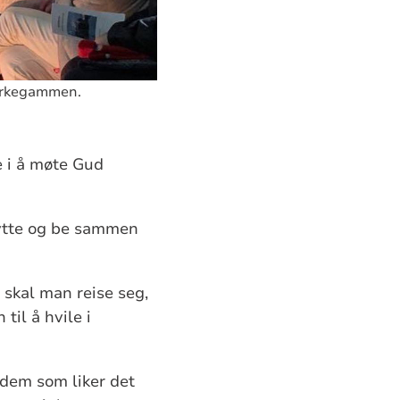
Kirkegammen.
e i å møte Gud
 lytte og be sammen
skal man reise seg,
til å hvile i
 dem som liker det