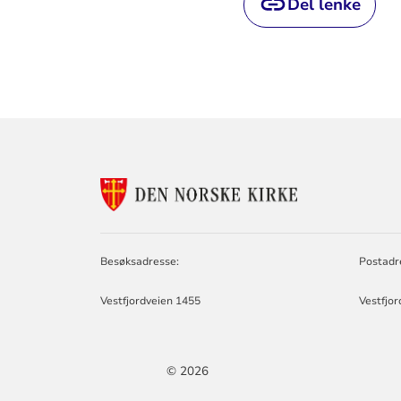
Del lenke
KONTAKTINF
FOR
TYSFJORD
OG
HAMARØY
Besøksadresse:
Postadr
MENIGHETSR
Vestfjordveien 1455
Vestfjo
© 2026