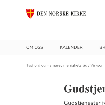
OM OSS
KALENDER
BR
Brødsmulesti
Tysfjord og Hamarøy menighetsråd
Virksom
Gudstje
Gudstjenester f