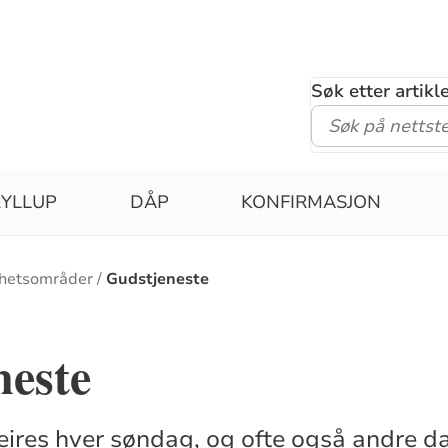
Søk etter artik
YLLUP
DÅP
KONFIRMASJON
hetsområder
Gudstjeneste
neste
eires hver søndag, og ofte også andre d