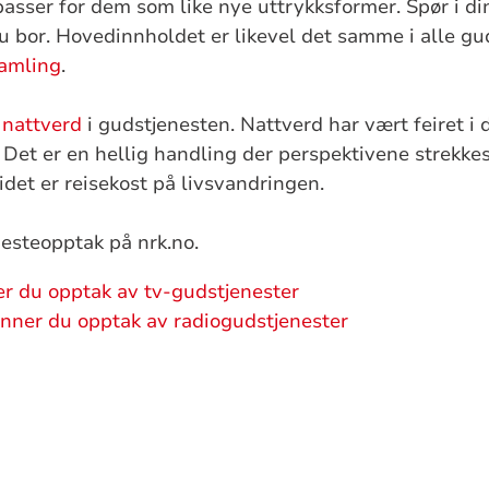
 passer for dem som like nye uttrykksformer. Spør i 
u bor. Hovedinnholdet er likevel det samme i alle gud
samling
.
l
nattverd
i gudstjenesten. Nattverd har vært feiret i
 Det er en hellig handling der perspektivene strekkes
ltidet er reisekost på livsvandringen.
nesteopptak på nrk.no.
ner du opptak av tv-gudstjenester
finner du opptak av radiogudstjenester