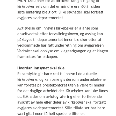
Fvl. § 13d åpner for at forskere kan gis tilgang til
kirkebøker selv om det er mindre enn 60 år siden
siste innføring ble gjort. Slike søknader skal fortsatt
avgjøres av departementet.
Avgjørelse om innsyn i kirkebøker er å anse som
enkeltvedtak etter forvaltningsloven, og avslag kan
påklages til departementet innen tre uker etter at
vedkommede har fått underretning om avgjørelsen.
Vedtaket skal opplyse om klageadgangen og at klagen
framsettes for biskopen.
Hvordan innsynet skal skje
Et samtykke gir bare rett til innsyn i de aktuelle
kirkebøkene, og kan bare gis dersom undersøkelsene
kan foretas på prestekontoret uten å være til hinder
for det daglige arbeidet der. Kirkebøker kan ikke lånes
ut. Søknader om avfotografering eller fortløpende
avskrift av hele eller deler av kirkebøker skal fortsatt
avgjøres av departementet. Slike tillatelser har bare
vært gitt i noen få helt spesielle tilfeller.