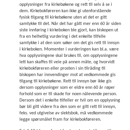
opplysninger fra kirkebøkene og rett til selv å se i
dem. Kirkebokføreren kan ikke gi utenforstående
fysisk tilgang til kirkebøkene uten at det er gitt
samtykke til det. Når det har gått mer enn 60 år siden
siste innføring i kirkeboken ble gjort, kan biskopen ut
fra en helhetlig vurdering i det enkelte tilfelle
samtykke i at den som søker om det gis rett til innsyn
i kirkeboken. Momenter i vurderingen kan bl.a. være
hva opplysningene skal brukes til, om opplysningene
lett kan skaffes til veie på annen måte, og hvorvidt
kirkebokføreren eller prosten i sin tilråding til
biskopen har innvendinger mot at vedkommede gis
tilgang til kirkebøkene. Rett til innsyn bør ikke gis
dersom opplysninger som er eldre enn 60 år røper
forhold som er til skade for noen nålevende person.
Dersom det i enkelte tilfeller er tvil om en opplysning
bør bli gitt videre fra den som er gitt rett til innsyn,
feks. ved utgivelse av slektsbok, må vedkommede
legge spørsmålet fram for kirkebokføreren.