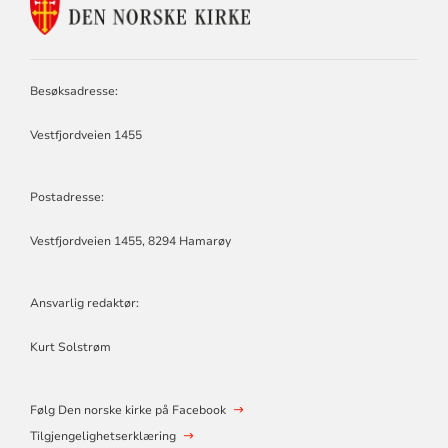
KONTAKTINFORMASJON
FOR
TYSFJORD
OG
HAMARØY
Besøksadresse:
MENIGHETSRÅD
Vestfjordveien 1455
Postadresse:
Vestfjordveien 1455, 8294 Hamarøy
Ansvarlig redaktør:
Kurt Solstrøm
Følg Den norske kirke på Facebook
Tilgjengelighetserklæring