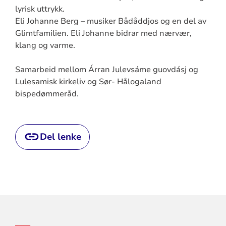
lyrisk uttrykk.
Eli Johanne Berg – musiker Bådåddjos og en del av
Glimtfamilien. Eli Johanne bidrar med nærvær,
klang og varme.
Samarbeid mellom Árran Julevsáme guovdásj og
Lulesamisk kirkeliv og Sør- Hålogaland
bispedømmeråd.
Del lenke