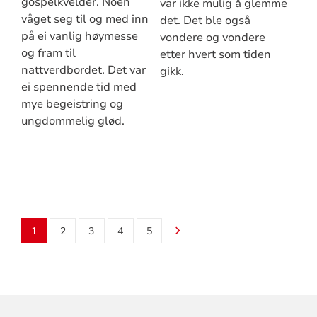
gospelkvelder. Noen
var ikke mulig å glemme
våget seg til og med inn
det. Det ble også
på ei vanlig høymesse
vondere og vondere
og fram til
etter hvert som tiden
nattverdbordet. Det var
gikk.
ei spennende tid med
mye begeistring og
ungdommelig glød.
1
2
3
4
5