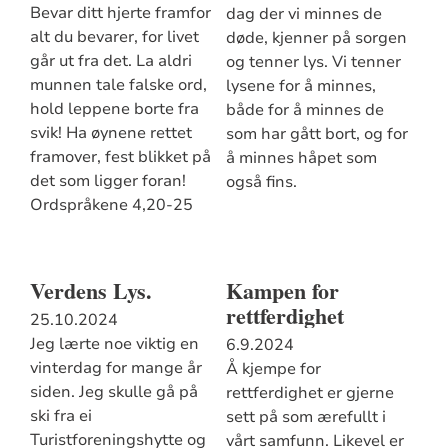
Bevar ditt hjerte framfor
dag der vi minnes de
alt du bevarer, for livet
døde, kjenner på sorgen
går ut fra det. La aldri
og tenner lys. Vi tenner
munnen tale falske ord,
lysene for å minnes,
hold leppene borte fra
både for å minnes de
svik! Ha øynene rettet
som har gått bort, og for
framover, fest blikket på
å minnes håpet som
det som ligger foran!
også fins.
Ordspråkene 4,20-25
Verdens Lys.
Kampen for
rettferdighet
25.10.2024
Jeg lærte noe viktig en
6.9.2024
vinterdag for mange år
Å kjempe for
siden. Jeg skulle gå på
rettferdighet er gjerne
ski fra ei
sett på som ærefullt i
Turistforeningshytte og
vårt samfunn. Likevel er