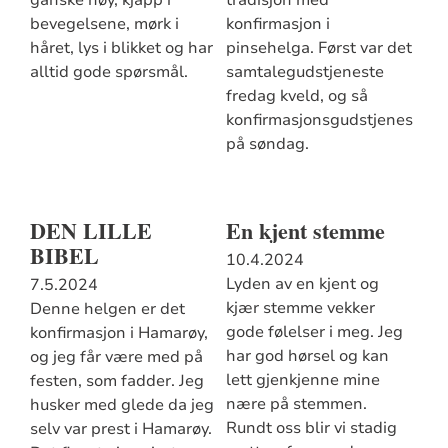
ganske høy, kjapp i
tradisjon med
bevegelsene, mørk i
konfirmasjon i
håret, lys i blikket og har
pinsehelga. Først var det
alltid gode spørsmål.
samtalegudstjeneste
fredag kveld, og så
konfirmasjonsgudstjeneste
på søndag.
DEN LILLE
En kjent stemme
BIBEL
10.4.2024
Lyden av en kjent og
7.5.2024
kjær stemme vekker
Denne helgen er det
gode følelser i meg. Jeg
konfirmasjon i Hamarøy,
har god hørsel og kan
og jeg får være med på
lett gjenkjenne mine
festen, som fadder. Jeg
nære på stemmen.
husker med glede da jeg
Rundt oss blir vi stadig
selv var prest i Hamarøy.