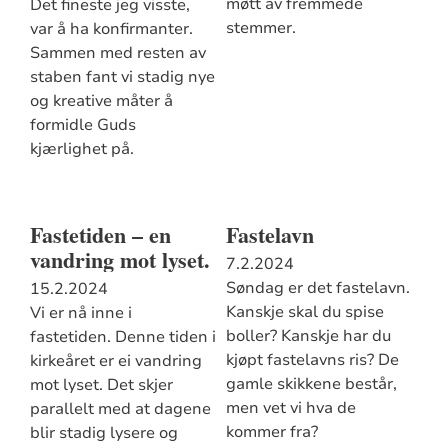
møtt av fremmede
Det fineste jeg visste,
stemmer.
var å ha konfirmanter.
Sammen med resten av
staben fant vi stadig nye
og kreative måter å
formidle Guds
kjærlighet på.
Fastetiden – en
Fastelavn
vandring mot lyset.
7.2.2024
Søndag er det fastelavn.
15.2.2024
Kanskje skal du spise
Vi er nå inne i
boller? Kanskje har du
fastetiden. Denne tiden i
kjøpt fastelavns ris? De
kirkeåret er ei vandring
gamle skikkene består,
mot lyset. Det skjer
men vet vi hva de
parallelt med at dagene
kommer fra?
blir stadig lysere og