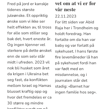
vet om at vi er for
Fred på jord er kanskje
vår neste
tidenes største
juleønske. Et oppriktig
22.11.2023
ønske som vi ikke ser
For litt siden var Abid
helt effekten av, til tross
Raja her i Trondheim og
for alle som stiller seg
holdt foredrag. Han
bak det, hvert eneste år.
fortalte om da han var
Og ingen kjenner vel
baby og var forlatt på
sterkere på dette ønsket
sykehuset. I hans første
enn de som selv står
fire levemåneder lå han
midt i ufreden. 2023 vil
på sykehuset fordi han
nok bli husket som året
var født med en
da krigen i Ukraina bet
misdannelse, og i
seg fast, da konflikten
journalen står det
mellom Israel og Hamas
stadig: «Barnet har
blusset kraftig opp og
ingen familie hos seg».
hvor det fremdeles er ca
30 større og mindre
konflikter rundt om på