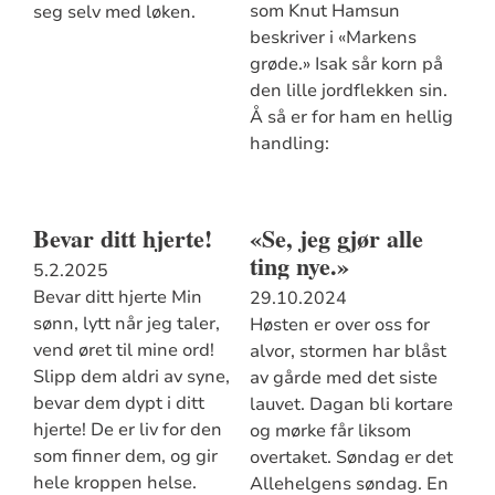
som Knut Hamsun
seg selv med løken.
beskriver i «Markens
grøde.» Isak sår korn på
den lille jordflekken sin.
Å så er for ham en hellig
handling:
Bevar ditt hjerte!
«Se, jeg gjør alle
ting nye.»
5.2.2025
Bevar ditt hjerte Min
29.10.2024
sønn, lytt når jeg taler,
Høsten er over oss for
vend øret til mine ord!
alvor, stormen har blåst
Slipp dem aldri av syne,
av gårde med det siste
bevar dem dypt i ditt
lauvet. Dagan bli kortare
hjerte! De er liv for den
og mørke får liksom
som finner dem, og gir
overtaket. Søndag er det
hele kroppen helse.
Allehelgens søndag. En