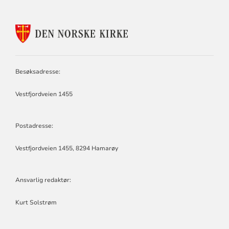
KONTAKTINFORMASJON
FOR
TYSFJORD
OG
HAMARØY
Besøksadresse:
MENIGHETSRÅD
Vestfjordveien 1455
Postadresse:
Vestfjordveien 1455, 8294 Hamarøy
Ansvarlig redaktør:
Kurt Solstrøm