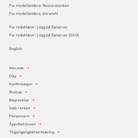
For medarbeidere: Ressursbanken
For medarbeidere: Intranett
For redaktører: Logg på Episerver
For redaktører: Logg på Episerver (SSO)
English
Min side
Dåp
Konfirmasjon
Bryllup
Begravelse
Jobb i kirken
Personvern
Åpenhetsloven
Tilgjengelighetserklæring