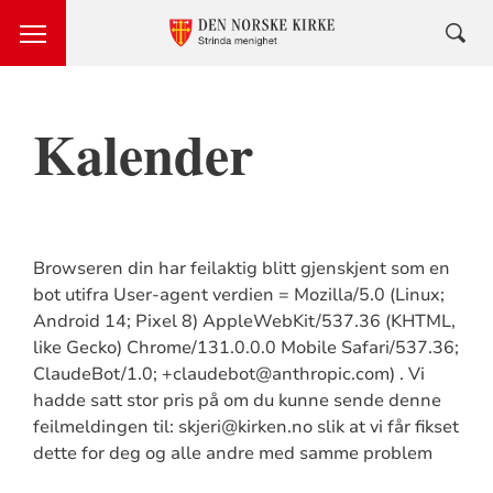
Kalender
Browseren din har feilaktig blitt gjenskjent som en
bot utifra User-agent verdien = Mozilla/5.0 (Linux;
Android 14; Pixel 8) AppleWebKit/537.36 (KHTML,
like Gecko) Chrome/131.0.0.0 Mobile Safari/537.36;
ClaudeBot/1.0; +claudebot@anthropic.com) . Vi
hadde satt stor pris på om du kunne sende denne
feilmeldingen til: skjeri@kirken.no slik at vi får fikset
dette for deg og alle andre med samme problem