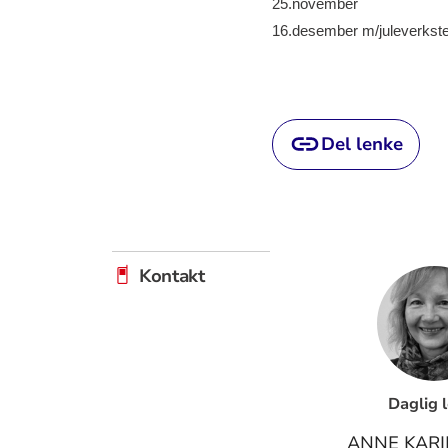
25.november
16.desember m/juleverkst
Del lenke
Kontakt
Daglig 
ANNE KARI