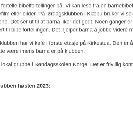
rtelle bibelfortellinger på. Vi kan lese fra en barnebibel
efilm eller bilder. På lørdagsklubben i Klæbu bruker vi som
ngene. Det ser ut til at barna liker det godt. Noen ganger er
ert til bibelfortellingen. Det hjelper barna å jobbe videre 
lubben har vi kafé i første etasje på Kirkestua. Den er å
tte være imens barna er på klubben.
okal gruppe i Søndagsskolen Norge. Det er frivillig kont
lubben høsten 2023: