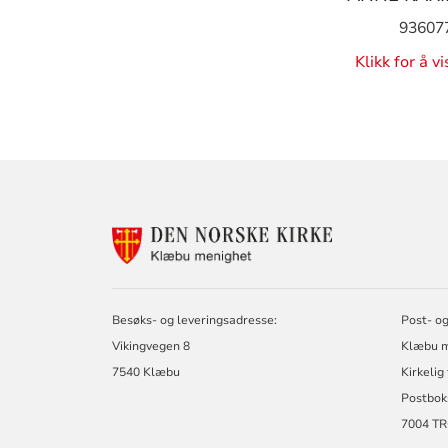
93607
Klikk for å v
KONTAKTINF
FOR
KLÆBU
MENIGHET
Besøks- og leveringsadresse:
Post- og
Vikingvegen 8
Klæbu m
7540 Klæbu
Kirkelig
Postbok
7004 T