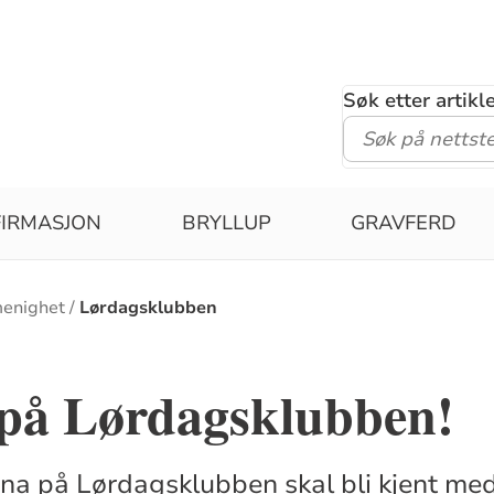
Søk etter artik
IRMASJON
BRYLLUP
GRAVFERD
menighet
Lørdagsklubben
 på Lørdagsklubben!
rna på Lørdagsklubben skal bli kjent med