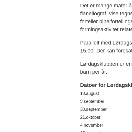
Det er mange måter å fo
flanellograf, vise tegn
forteller bibelfortelli
formingsaktivitet relat
Parallelt med Lørdagsk
15.00. Der kan foresa
Lørdagsklubben er en l
barn per år.
Datoer for Lørdagsk
19.august
9.september
30.september
21.oktober
4.november