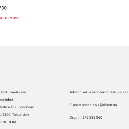
730
ise e-post
ORMASJON
 fakturaadresse:
Telefon servicekontoret: 994 36 000
enighet
E-post:
post.klabu@kirken.no
 fellesråd i Trondheim
s 2300, Torgarden
Org.nr.: 976 998 960
RONDHEIM