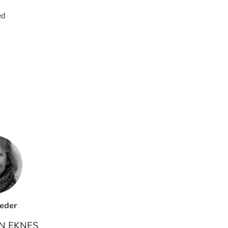
ed
leder
N EKNES