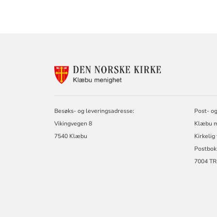
KONTAKTINF
FOR
KLÆBU
MENIGHET
Besøks- og leveringsadresse:
Post- og
Vikingvegen 8
Klæbu m
7540 Klæbu
Kirkelig
Postbok
7004 T