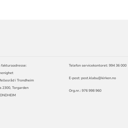
ORMASJON
 fakturaadresse:
Telefon servicekontoret: 994 36 000
enighet
E-post:
post.klabu@kirken.no
 fellesråd i Trondheim
s 2300, Torgarden
Org.nr.: 976 998 960
RONDHEIM