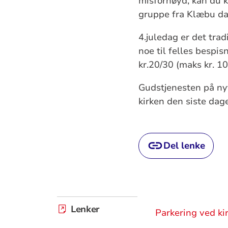
misfornøyd, kan du k
gruppe fra Klæbu d
4.juledag er det tra
noe til felles bespi
kr.20/30 (maks kr. 10
Gudstjenesten på nyt
kirken den siste dag
Del lenke
Lenker
Parkering ved ki