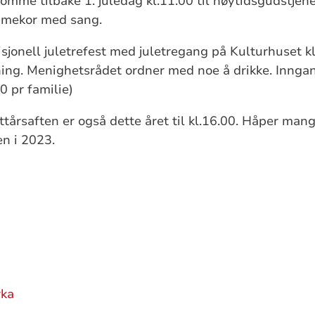
omme tilbake 1. juledag kl.11.00 til høytidsgudstjene
amekor med sang.
disjonell juletrefest med juletregang på Kulturhuset k
sning. Menighetsrådet ordner med noe å drikke. Innga
0 pr familie)
tårsaften er også dette året til kl.16.00. Håper mange
en i 2023.
rka