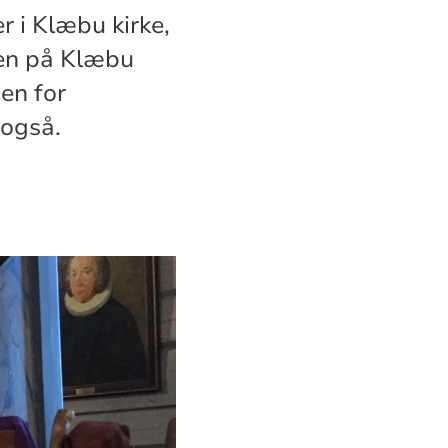
r i Klæbu kirke,
sten på Klæbu
en for
 også.