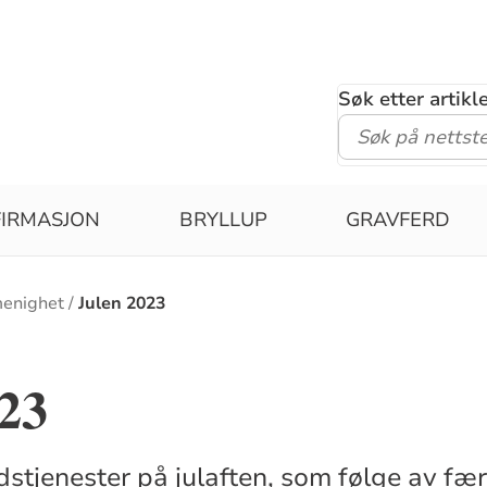
Søk etter artik
IRMASJON
BRYLLUP
GRAVFERD
menighet
Julen 2023
23
gudstjenester på julaften, som følge av f