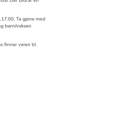
ste! Der bidrar en
l.17.00. Ta gjene med
ng barn/voksen
 finner veien til