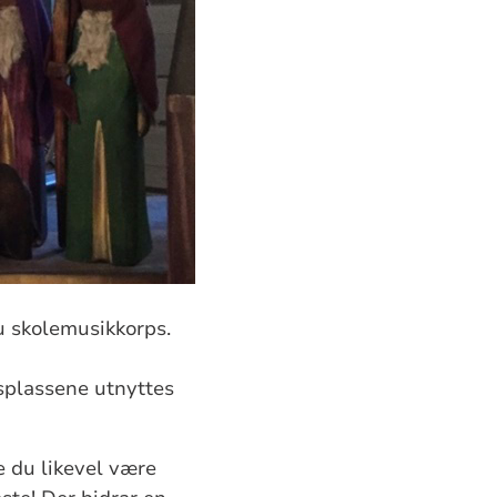
bu skolemusikkorps.
gsplassene utnyttes
e du likevel være