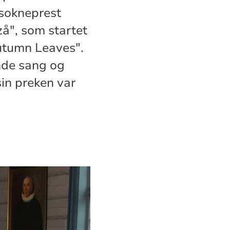
 sokneprest
å", som startet
utumn Leaves".
ende sang og
in preken var