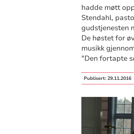
hadde møtt opp 
Stendahl, pasto
gudstjenesten 
De høstet for ø
musikk gjennom 
"Den fortapte s
Publisert:
29.11.2016