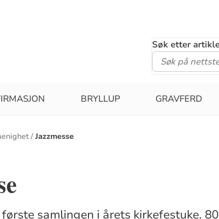
Søk etter artik
IRMASJON
BRYLLUP
GRAVFERD
menighet
Jazzmesse
se
første samlingen i årets kirkefestuke. 8