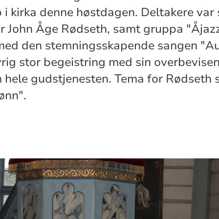
i kirka denne høstdagen. Deltakere var
r John Åge Rødseth, samt gruppa "Åjazz
med den stemningsskapende sangen "A
vrig stor begeistring med sin overbevis
hele gudstjenesten. Tema for Rødseth s
ønn".