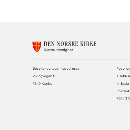
KONTAKTINF
FOR
KLÆBU
MENIGHET
Besøks- og leveringsadresse:
Post- og
Vikingvegen 8
Klæbu m
7540 Klæbu
Kirkelig
Postbok
7004 T