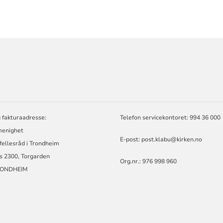
ORMASJON
 fakturaadresse:
Telefon servicekontoret: 994 36 000
enighet
E-post:
post.klabu@kirken.no
 fellesråd i Trondheim
s 2300, Torgarden
Org.nr.: 976 998 960
RONDHEIM