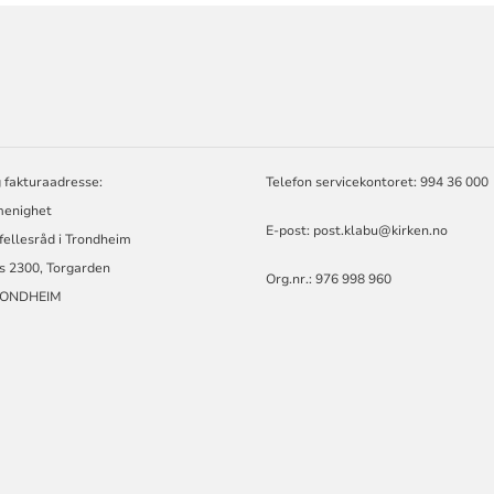
ORMASJON
 fakturaadresse:
Telefon servicekontoret: 994 36 000
enighet
E-post:
post.klabu@kirken.no
 fellesråd i Trondheim
s 2300, Torgarden
Org.nr.: 976 998 960
RONDHEIM