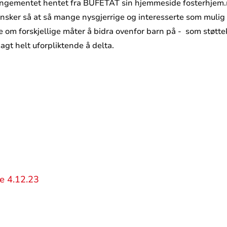
rrangementet hentet fra BUFETAT sin hjemmeside fosterhjem.
nsker så at så mange nysgjerrige og interesserte som mulig
øte om forskjellige måter å bidra ovenfor barn på - som støt
agt helt uforpliktende å delta.
e 4.12.23