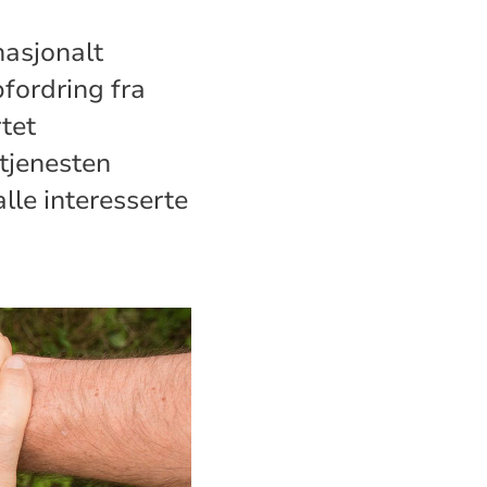
nasjonalt
pfordring fra
tet
tjenesten
lle interesserte