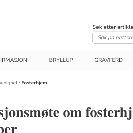
Søk etter artik
IRMASJON
BRYLLUP
GRAVFERD
menighet
Fosterhjem
sjonsmøte om fosterh
ber