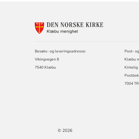
KONTAKTINF
FOR
KLÆBU
MENIGHET
Besøks- og leveringsadresse:
Post- og
Vikingvegen 8
Klæbu m
7540 Klæbu
Kirkelig
Postbok
7004 T
© 2026