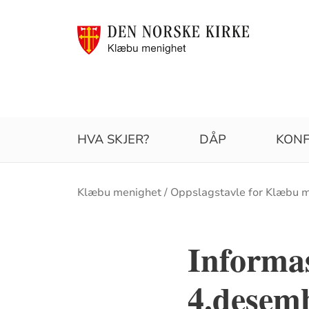
HVA SKJER?
DÅP
KONF
Brødsmulesti
Klæbu menighet
Oppslagstavle for Klæbu 
Informa
4.desem