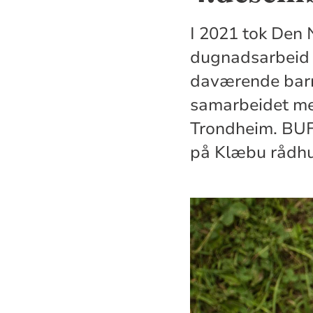
I 2021 tok Den 
dugnadsarbeid f
daværende barne
samarbeidet me
Trondheim. BUFE
på Klæbu rådhu