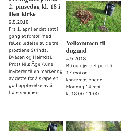
2. pinsedag kl. 18 i
Ilen kirke
9.5.2018
Fra 1. april er det satt i
gang et forsøk med
Velkommen til
felles ledelse av de tre
dugnad
prostiene Strinda,
Byåsen og Heimdal.
4.5.2018
Prost Nils Åge Aune
Bli og gjør det pent til
inviterer til en markering
17.mai og
av dette for å skape en
konfirmasjonene!
god opplevelse av å
Mandag 14.mai
høre sammen.
kl.18.00-21.00.