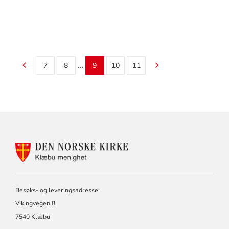
…
7
8
9
10
11
KONTAKTINFORMASJON
FOR
KLÆBU
MENIGHET
Besøks- og leveringsadresse:
Vikingvegen 8
7540 Klæbu