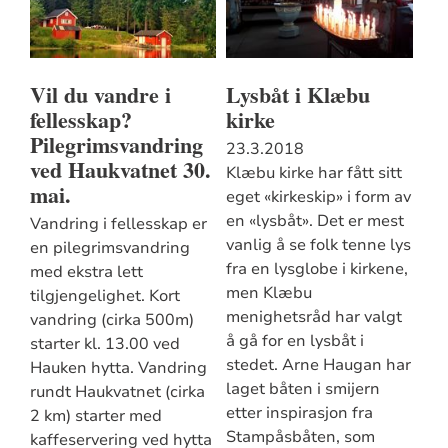
Vil du vandre i
Lysbåt i Klæbu
fellesskap?
kirke
Pilegrimsvandring
23.3.2018
ved Haukvatnet 30.
Klæbu kirke har fått sitt
mai.
eget «kirkeskip» i form av
en «lysbåt». Det er mest
Vandring i fellesskap er
vanlig å se folk tenne lys
en pilegrimsvandring
fra en lysglobe i kirkene,
med ekstra lett
men Klæbu
tilgjengelighet. Kort
menighetsråd har valgt
vandring (cirka 500m)
å gå for en lysbåt i
starter kl. 13.00 ved
stedet. Arne Haugan har
Hauken hytta. Vandring
laget båten i smijern
rundt Haukvatnet (cirka
etter inspirasjon fra
2 km) starter med
Stampåsbåten, som
kaffeservering ved hytta