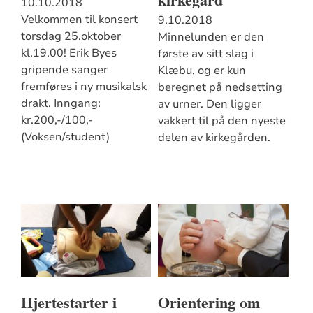
10.10.2018
Velkommen til konsert
9.10.2018
torsdag 25.oktober
Minnelunden er den
kl.19.00! Erik Byes
første av sitt slag i
gripende sanger
Klæbu, og er kun
fremføres i ny musikalsk
beregnet på nedsetting
drakt. Inngang:
av urner. Den ligger
kr.200,-/100,-
vakkert til på den nyeste
(Voksen/student)
delen av kirkegården.
Hjertestarter i
Orientering om