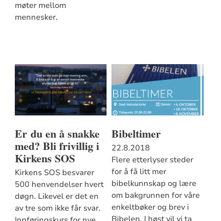
møter mellom
mennesker.
Er du en å snakke
Bibeltimer
med? Bli frivillig i
22.8.2018
Kirkens SOS
Flere etterlyser steder
for å få litt mer
Kirkens SOS besvarer
bibelkunnskap og lære
500 henvendelser hvert
om bakgrunnen for våre
døgn. Likevel er det en
enkeltbøker og brev i
av tre som ikke får svar.
Bibelen. I høst vil vi ta
Innføringskurs for nye