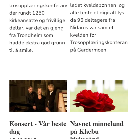
ledet kveldsbønnen, og
trosopplæringskonferansen,
alle tente et digitalt lys
der rundt 1250
da 95 deltagere fra
kirkeansatte og frivillige
Nidaros var samlet
deltar, var det en gjeng
kvelden før
fra Trondheim som
Trosopplæringskonferansen
hadde ekstra god grunn
på Gardermoen.
til å smile.
Konsert - Vår beste
Navnet minnelund
dag
på Klæbu
kirkegård