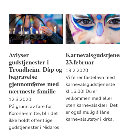
Avlyser
Karnevalsgudstjeneste
gudstjenester i
23.februar
Trondheim. Dåp og
19.2.2020
begravelse
Vi feirer fastelavn med
gjennomføres med
karnevalsgudstjeneste
nærmeste familie
kl.16.00! Du er
velkommen med eller
12.3.2020
uten karnevalsklær. Det
På grunn av fare for
er også mulig å låne
Korona-smitte, blir det
karnevalsutstyr i kirka.
ikke holdt offentlige
gudstjenester i Nidaros