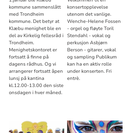
kommune sammenslått
konsertopplevelse
med Trondheim
utenom det vanlige.
kommune. Det betyr at
Wenche-Helene Fossen
Klæbu menighet ble en
- orgel og fløyte Toril
del av Kirkelig fellesråd i
Stendahl - vokal og
Trondheim.
perkusjon Asbjørn
Menighetskontoret er
Berson - gitarer, vokal
fortsatt å finne på
og sampling Publikum
dagens rådhus. Og vi
kan ha en aktiv rolle
arrangerer fortsatt åpen
under konserten. Fri
lunsj på kantina
entrè.
kl.12.00-13.00 den siste
onsdagen i hver måned.