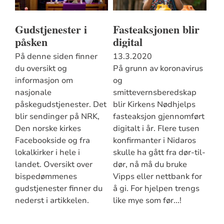
Gudstjenester i
Fasteaksjonen blir
påsken
digital
På denne siden finner
13.3.2020
du oversikt og
På grunn av koronavirus
informasjon om
og
nasjonale
smittevernsberedskap
påskegudstjenester. Det
blir Kirkens Nødhjelps
blir sendinger på NRK,
fasteaksjon gjennomført
Den norske kirkes
digitalt i år. Flere tusen
Facebookside og fra
konfirmanter i Nidaros
lokalkirker i hele i
skulle ha gått fra dør-til-
landet. Oversikt over
dør, nå må du bruke
bispedømmenes
Vipps eller nettbank for
gudstjenester finner du
å gi. For hjelpen trengs
nederst i artikkelen.
like mye som før...!