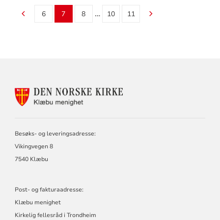
…
6
7
8
10
11
KONTAKTINFORMASJON
FOR
KLÆBU
MENIGHET
Besøks- og leveringsadresse:
Vikingvegen 8
7540 Klæbu
Post- og fakturaadresse:
Klæbu menighet
Kirkelig fellesråd i Trondheim