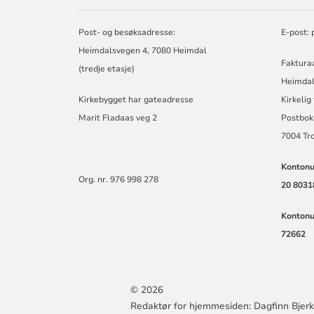
MENIGHET
Post- og besøksadresse:
E-post:
Heimdalsvegen 4, 7080 Heimdal
Faktura
(tredje etasje)
Heimdal
Kirkebygget har gateadresse
Kirkelig
Marit Fladaas veg 2
Postbok
7004 Tr
Kontonu
Org. nr. 976 998 278
20 8031
Kontonu
72662
© 2026
Redaktør for hjemmesiden: Dagfinn Bjer