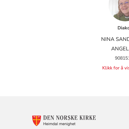
Diak
NINA SAN
ANGEL
90815
Klikk for å v
KONTAKTINF
FOR
HEIMDAL