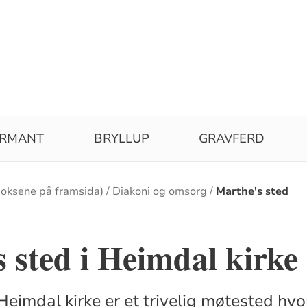
IRMANT
BRYLLUP
GRAVFERD
boksene på framsida)
Diakoni og omsorg
Marthe's sted
 sted i Heimdal kirke
Heimdal kirke er et trivelig møtested hvo