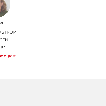
on
DSTRÖM
SEN
152
ise e-post
ORMASJON