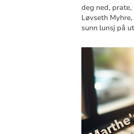
deg ned, prate, 
Løvseth Myhre, 
sunn lunsj på u