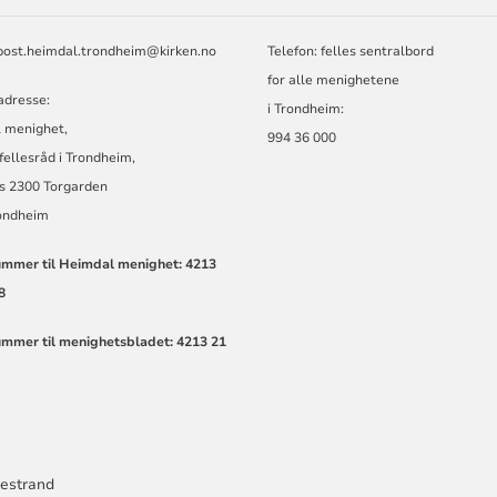
 post.heimdal.trondheim@kirken.no
Telefon: felles sentralbord
for alle menighetene
adresse:
i Trondheim:
 menighet,
994 36 000
 fellesråd i Trondheim,
s 2300 Torgarden
ondheim
mmer til Heimdal menighet: 4213
8
mmer til menighetsbladet: 4213 21
kestrand