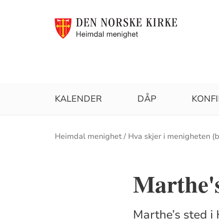
KALENDER
DÅP
KONF
Brødsmulesti
Heimdal menighet
Hva skjer i menigheten (
Marthe's
Marthe’s sted i 