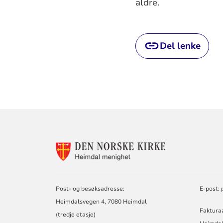
aldre.
Del lenke
KONTAKTINF
FOR
HEIMDAL
MENIGHET
Post- og besøksadresse:
E-post:
Heimdalsvegen 4, 7080 Heimdal
Faktura
(tredje etasje)