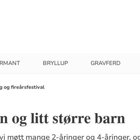
IRMANT
BRYLLUP
GRAVFERD
 og fireårsfestival
 og litt større barn
vi møtt mange 2-åringer og 4-åringer, og