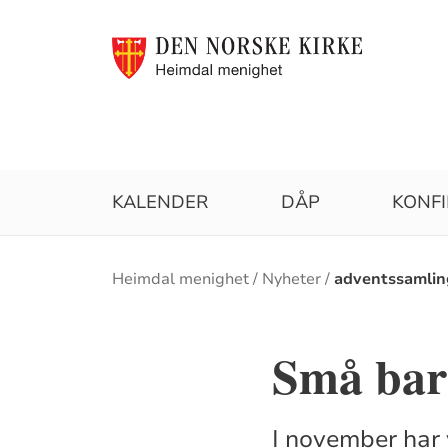
KALENDER
DÅP
KONF
Brødsmulesti
Heimdal menighet
Nyheter
adventssamling
Små barn
I november har 