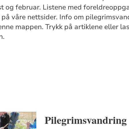
st og februar. Listene med foreldreoppga
g på våre nettsider. Info om pilegrimsvand
enne mappen. Trykk på artiklene eller la
n.
Pilegrimsvandring