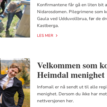
Konfirmantene får gå en liten bit 
Nidarosdomen. Pilegrimene som kom
Gaula ved Udduvollbrua, før de dro
Kastberga.
LES MER
Velkommen som ko
Heimdal menighet
Infomail er nå sendt ut til alle re
menighet. Dersom du ikke har mott
nettversjonen her.