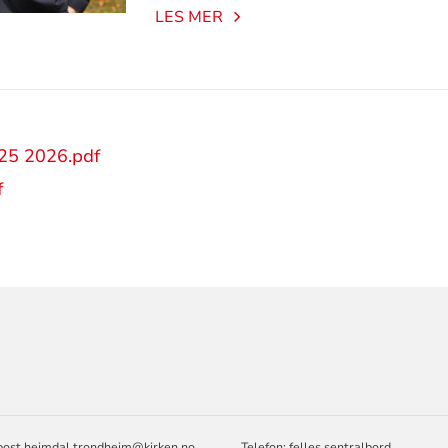
LES MER
25 2026.pdf
f
ORMASJON
 post.heimdal.trondheim@kirken.no
Telefon: felles sentralbord