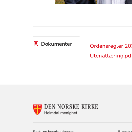
Dokumenter
Ordensregler 20
Utenatlæring.pd
KONTAKTINF
FOR
HEIMDAL
MENIGHET
Post- og besøksadresse:
E-post: