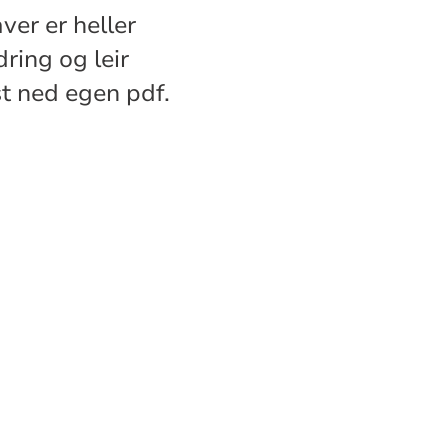
ver er heller
ring og leir
st ned egen pdf.