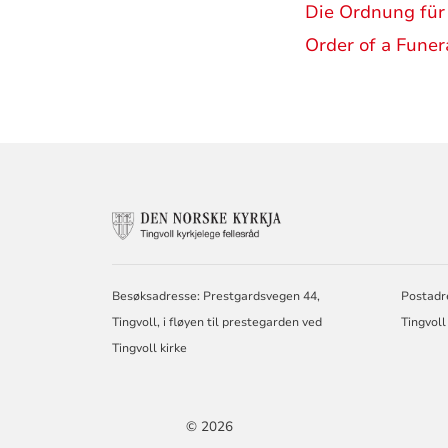
Die Ordnung für
Order of a Funer
KONTAKTINF
FOR
TINGVOLL
KIRKELIGE
FELLESRÅD
Besøksadresse: Prestgardsvegen 44,
Postadr
Tingvoll, i fløyen til prestegarden ved
Tingvoll
Tingvoll kirke
© 2026