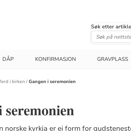
Søk etter artik
DÅP
KONFIRMASJON
GRAVPLASS
erd i kirken
Gangen i seremonien
i seremonien
en norske kyrkja er ei form for gudstenes