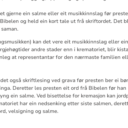
et gjerne ein salme eller eit musikkinnslag før prest
Bibelen og held ein kort tale ut frå skriftordet. Det bl
n saman.
ngsmusikken) kan det vere eit musikkinnslag eller ei
rgjehøgtider andre stader enn i krematoriet, blir kist
anleg at representantar for den nærmaste familien el
det også skriftlesing ved grava før presten ber ei bøn
inga. Deretter les presten eit ord frå Bibelen før han 
syng ein salme. Ved bisettelse for kremasjon kan jordp
ematoriet har ein nedsenking etter siste salmen, derett
ord, velsigning og salme.