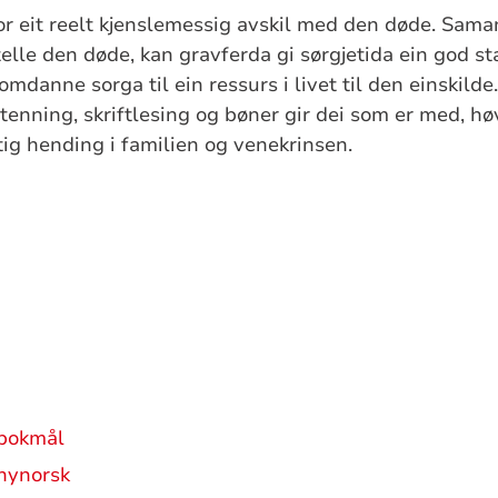
for eit reelt kjenslemessig avskil med den døde. Sam
elle den døde, kan gravferda gi sørgjetida ein god st
omdanne sorga til ein ressurs i livet til den einskilde
tenning, skriftlesing og bøner gir dei som er med, hø
tig hending i familien og venekrinsen.
 bokmål
 nynorsk