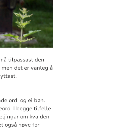
må tilpassast den
, men det er vanleg å
yttast.
de ord og ei bøn.
ord. I begge tilfelle
eljingar om kva den
et også høve for