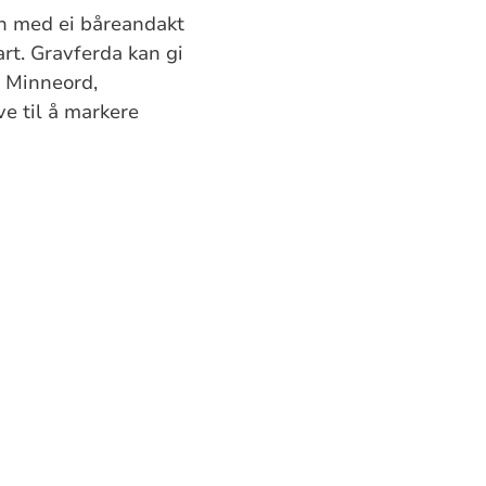
an med ei båreandakt
art. Gravferda kan gi
. Minneord,
ve til å markere