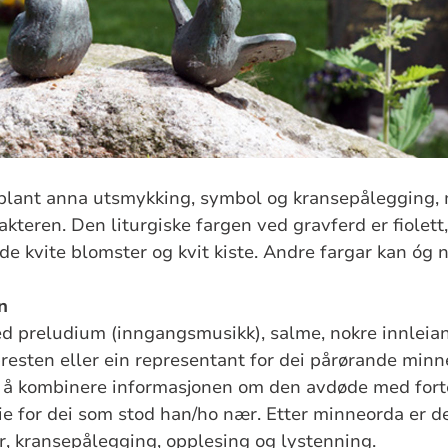
 blant anna utsmykking, symbol og kransepålegging, 
kteren. Den liturgiske fargen ved gravferd er fiolett
de kvite blomster og kvit kiste. Andre fargar kan óg n
n
d preludium (inngangsmusikk), salme, nokre innleian
resten eller ein representant for dei pårørande minne
eg å kombinere informasjonen om den avdøde med fort
ie for dei som stod han/ho nær. Etter minneorda er d
r, kransepålegging, opplesing og lystenning.