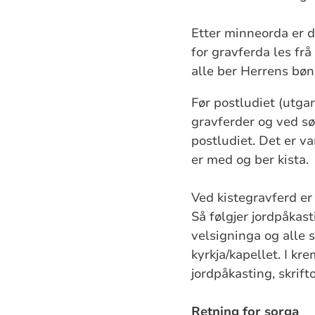
Etter minneorda er d
for gravferda les frå 
alle ber Herrens bø
Før postludiet (utga
gravferder og ved sø
postludiet. Det er v
er med og ber kista.
Ved kistegravferd er 
Så følgjer jordpåkast
velsigninga og alle 
kyrkja/kapellet. I kr
jordpåkasting, skrift
Retning for sorga