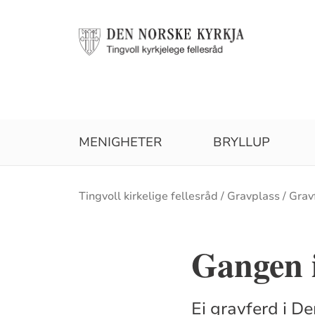
MENIGHETER
BRYLLUP
Brødsmulesti
Tingvoll kirkelige fellesråd
Gravplass
Gravf
Gangen 
Ei gravferd i D