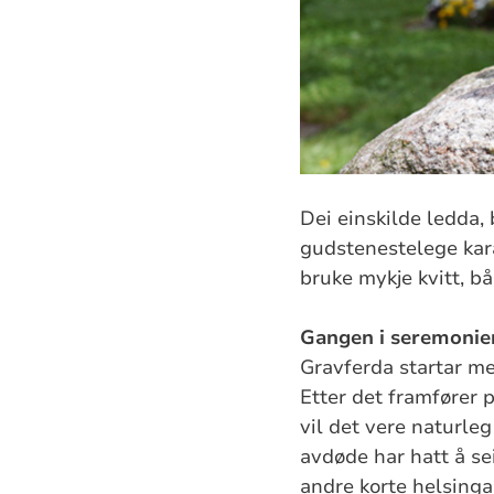
Dei einskilde ledda,
gudstenestelege kara
bruke mykje kvitt, bå
Gangen i seremonie
Gravferda startar me
Etter det framfører p
vil det vere naturl
avdøde har hatt å se
andre korte helsinga