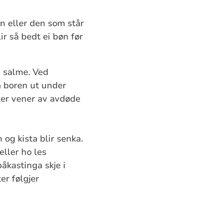
en eller den som står
ir så bedt ei bøn før
n salme. Ved
a boren ut under
ler vener av avdøde
 og kista blir senka.
eller ho les
åkastinga skje i
er følgjer