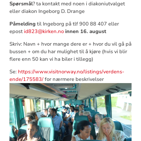
Spørsmål
? ta kontakt med noen i diakoniutvalget
eller diakon Ingeborg D. Drange
Påmelding
til Ingeborg på tlf 900 88 407 eller
epost
id823@kirken.no
innen 16. august
Skriv: Navn + hvor mange dere er + hvor du vil gå på
bussen + om du har mulighet til å kjøre (hvis vi blir
flere enn 50 kan vi ha biler i tillegg)
Se:
https://www.visitnorway.no/listings/verdens-
ende/175583/
for nærmere beskrivelser