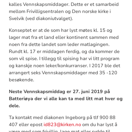
kalles Vennskapsmiddager. Dette er et samarbeid
mellom Frivilligsentralen og Den norske kirke i
Svelvik (ved diakoniutvalget).
Konseptet er at de som har lyst møtes kl. 15 og
lager mat fra et land eller kontinent sammen med
noen fra dette landet som leder matlagingen.
Rundt kl. 17 er middagen ferdig, og da kommer de
som vil spise. I tillegg til spising har vi litt program
og kanskje noen leker/konkurranser. I 2017 ble det
arrangert seks Vennskapsmiddager med 35 -120
besøkende.
Neste Vennskapsmiddag er 27. juni 2019 på
Batteriøya der vi alle kan ta med litt mat hver og
dele.
Ta kontakt med diakonen Ingeborg på tlf 900 88
407 eller epost
id823@kirken.no
om du har lyst å
være med som frivillig, lage mat eller rydde til.