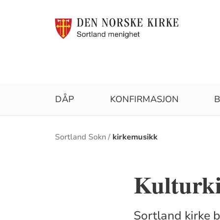
DÅP
KONFIRMASJON
B
Brødsmulesti
Sortland Sokn
kirkemusikk
Kulturk
Sortland kirke 