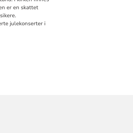
en er en skattet
sikere.
te julekonserter i