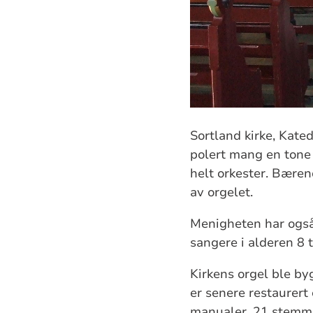
Sortland kirke, Kate
polert mang en tone 
helt orkester. Bæren
av orgelet.
Menigheten har også 
sangere i alderen 8 
Kirkens orgel ble b
er senere restaurert 
manualer, 21 stemmer