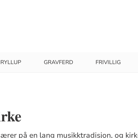
RYLLUP
GRAVFERD
FRIVILLIG
irke
bærer på en lang musikktradisjon, og kir