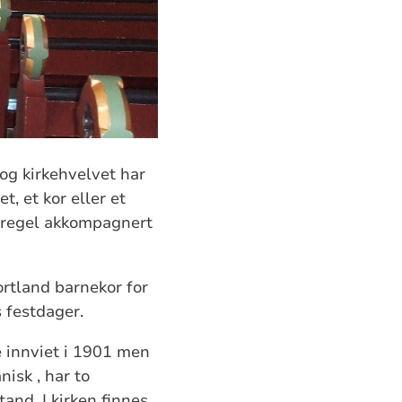
og kirkehvelvet har
, et kor eller et
m regel akkompagnert
ortland barnekor for
 festdager.
 innviet i 1901 men
nisk , har to
and. I kirken finnes