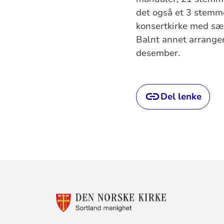
det også et 3 stemme
konsertkirke med sær
Balnt annet arranger
desember.
Del lenke
KONTAKTINF
FOR
SORTLAND