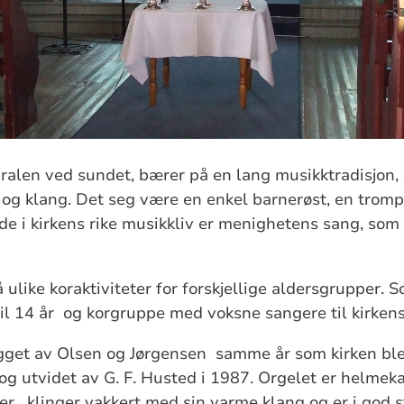
dralen ved sundet, bærer på en lang musikktradisjon, 
og klang. Det seg være en enkel barnerøst, en trompet
de i kirkens rike musikkliv er menighetens sang, so
ulike koraktiviteter for forskjellige aldersgrupper. S
til 14 år og korgruppe med voksne sangere til kirkens
ygget av Olsen og Jørgensen samme år som kirken ble
og utvidet av G. F. Husted i 1987. Orgelet er helmeka
, klinger vakkert med sin varme klang og er i god st