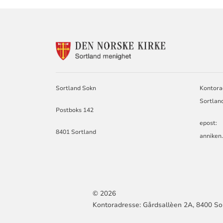
KONTAKTINF
FOR
SORTLAND
SOKN
Sortland Sokn
Kontora
Sortlan
Postboks 142
epost:
8401 Sortland
annike
© 2026
Kontoradresse: Gårdsallèen 2A, 8400 So