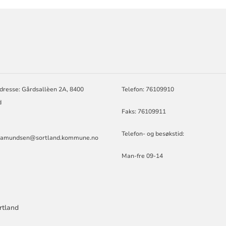
ORMASJON
dresse: Gårdsallèen 2A, 8400
Telefon: 76109910
d
Faks: 76109911
Telefon- og besøkstid:
n.amundsen@sortland.kommune.no
Man-fre 09-14
rtland