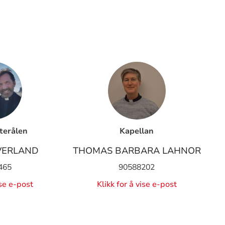
sterålen
Kapellan
VERLAND
THOMAS BARBARA LAHNOR
465
90588202
ise e-post
Klikk for å vise e-post