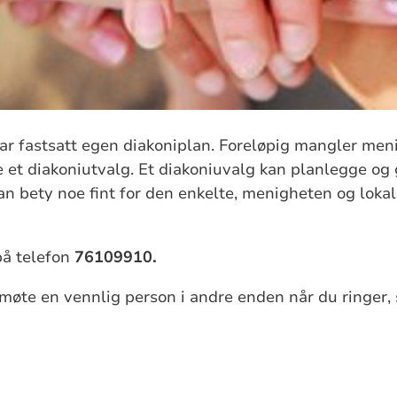
ar fastsatt egen diakoniplan. Foreløpig mangler men
e et diakoniutvalg. Et diakoniuvalg kan planlegge o
kan bety noe fint for den enkelte, menigheten og lok
på telefon
76109910.
d møte en vennlig person i andre enden når du ringer,