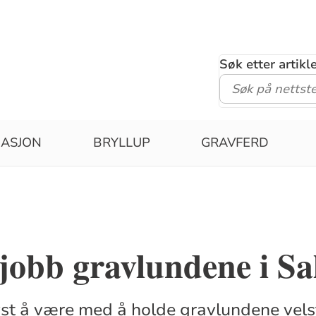
Søk etter artik
MASJON
BRYLLUP
GRAVFERD
obb gravlundene i Sa
yst å være med å holde gravlundene vels