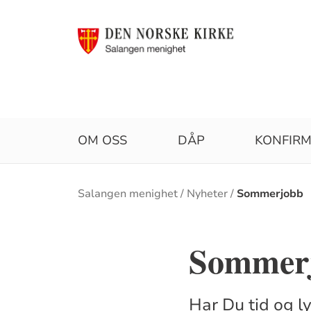
OM OSS
DÅP
KONFIR
Brødsmulesti
Salangen menighet
Nyheter
Sommerjobb
Sommerj
Har Du tid og l