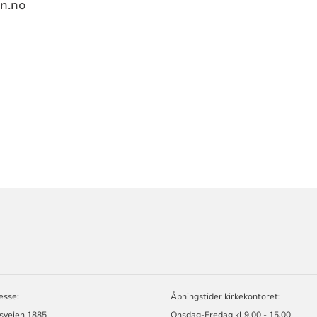
n.no
ORMASJON
esse:
Åpningstider kirkekontoret:
ssveien 1885
Onsdag-Fredag kl 9.00 - 15.00