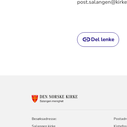
post.salangen@kirke
Del lenke
KONTAKTINF
FOR
SALANGEN
MENIGHET
Besøksadresse:
Postadr
Salangen kirke
Kistefo