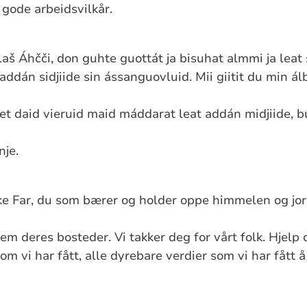
 gode arbeidsvilkår.
aš Áhčči, don guhte guottát ja bisuhat almmi ja lea
ddán sidjiide sin ássanguovluid. Mii giitit du min á
et daid vieruid maid máddarat leat addán midjiide, b
nje.
e Far, du som bærer og holder oppe himmelen og jor
dem deres bosteder. Vi takker deg for vårt folk. Hjelp
om vi har fått, alle dyrebare verdier som vi har fått å