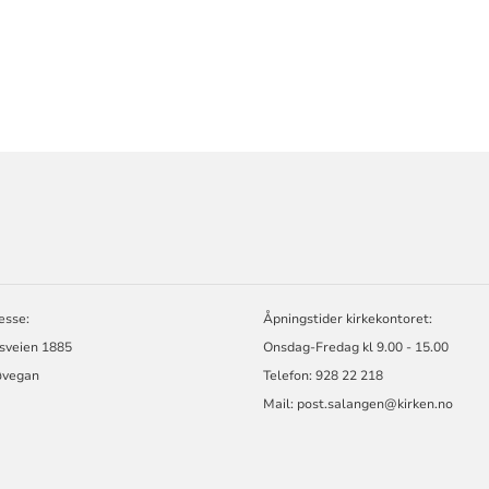
ORMASJON
esse:
Åpningstider kirkekontoret:
ssveien 1885
Onsdag-Fredag kl 9.00 - 15.00
øvegan
Telefon: 928 22 218
Mail: post.salangen@kirken.no