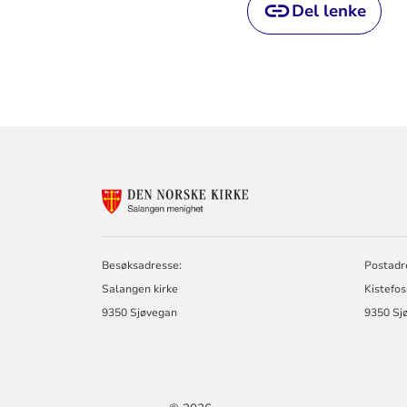
Del lenke
KONTAKTINF
FOR
SALANGEN
MENIGHET
Besøksadresse:
Postadr
Salangen kirke
Kistefo
9350 Sjøvegan
9350 Sj