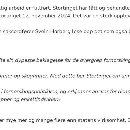
ig arbeid er fullført. Stortinget har fått og behandl
Stortinget 12. november 2024. Det var en sterk opplev
e saksordfører Svein Harberg lese opp det som også 
dle sin dypeste beklagelse for de overgrep fornorskin
inner og skogfinner. Med dette ber Stortinget om unn
e i fornorskingspolitikken, og erkjenner ansvar for den
pper og enkeltindivider.»
er mye mer og mange flere enn statens virksomhet. D