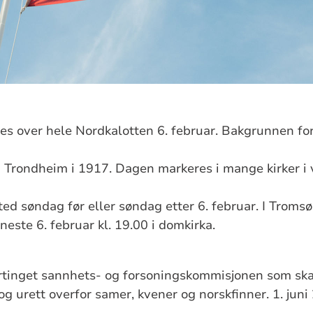
es over hele Nordkalotten 6. februar. Bakgrunnen for
i Trondheim i 1917. Dagen markeres i mange kirker i
ted søndag før eller søndag etter 6. februar. I Troms
este 6. februar kl. 19.00 i domkirka.
ortinget sannhets- og forsoningskommisjonen som sk
 og urett overfor samer, kvener og norskfinner. 1. ju