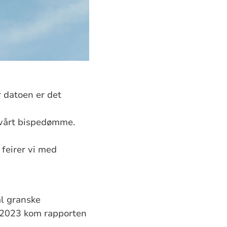
 datoen er det
 vårt bispedømme.
ø feirer vi med
al granske
ni 2023 kom rapporten