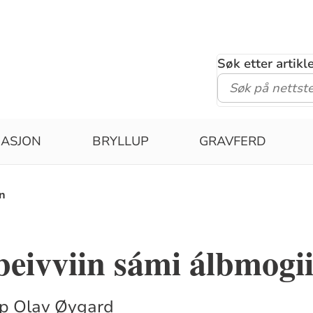
Søk etter artik
MASJON
BRYLLUP
GRAVFERD
in
eivviin sámi álbmogii
op Olav Øygard