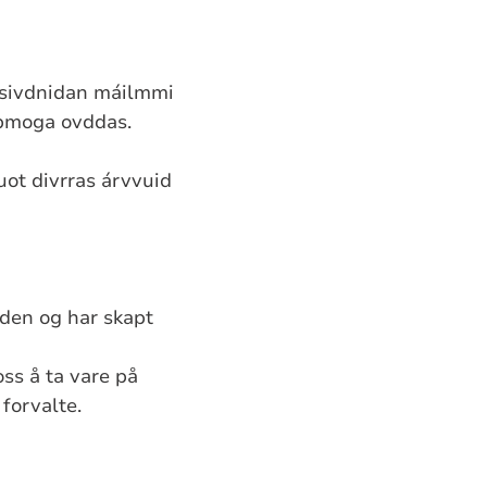
t sivdnidan máilmmi
lbmoga ovddas.
uot divrras árvvuid
den og har skapt
 oss å ta vare på
 forvalte.