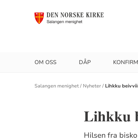
OM OSS
DÅP
KONFIR
Brødsmulesti
Salangen menighet
Nyheter
Lihkku beivvi
Lihkku b
Hilsen fra bisk