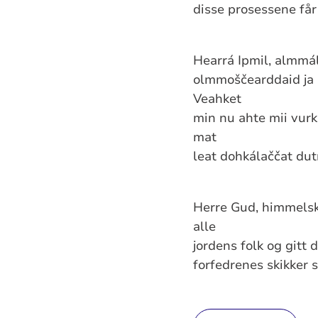
disse prosessene får
Hearrá Ipmil, almmál
olmmoščearddaid ja a
Veahket
min nu ahte mii vurk
mat
leat dohkálaččat dut
Herre Gud, himmelsk
alle
jordens folk og gitt 
forfedrenes skikker s