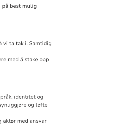
i på best mulig
vi ta tak i. Samtidig
være med å stake opp
pråk, identitet og
synliggjøre og løfte
ig aktør med ansvar