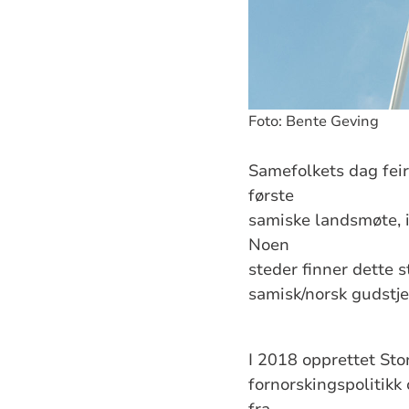
Foto: Bente Geving
Samefolkets dag feir
første
samiske landsmøte, 
Noen
steder finner dette s
samisk/norsk gudstjen
I 2018 opprettet St
fornorskingspolitikk
fra