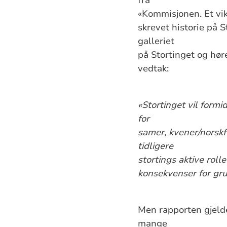
«Kommisjonen. Et vikt
skrevet historie på 
galleriet
på Stortinget og hør
vedtak:
«Stortinget vil formi
for
samer, kvener/norskf
tidligere
stortings aktive roll
konsekvenser for gru
Men rapporten gjeld
mange