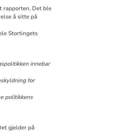
et rapporten. Det ble
else å sitte på
ble Stortingets
gspolitikken innebar
skyldning for
ne politikkens
et gjelder på