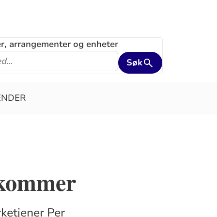
ler, arrangementer og enheter
Søk
ENDER
n kommer
ketjener Per