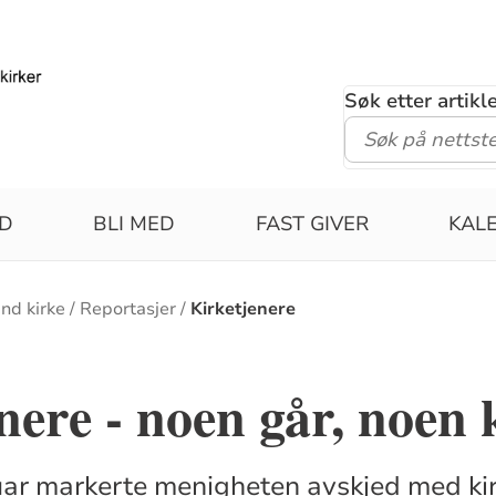
Søk etter artik
ID
BLI MED
FAST GIVER
KAL
nd kirke
Reportasjer
Kirketjenere
nere - noen går, noe
ar markerte menigheten avskjed med kir