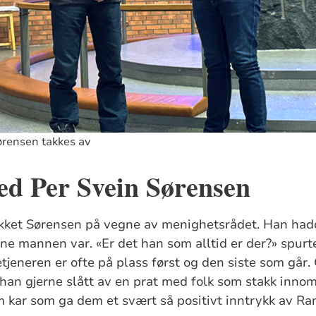
ørensen takkes av
ed Per Svein Sørensen
ket Sørensen på vegne av menighetsrådet. Han had
e mannen var. «Er det han som alltid er der?» spurt
ketjeneren er ofte på plass først og den siste som går
han gjerne slått av en prat med folk som stakk inno
m kar som ga dem et svært så positivt inntrykk av R