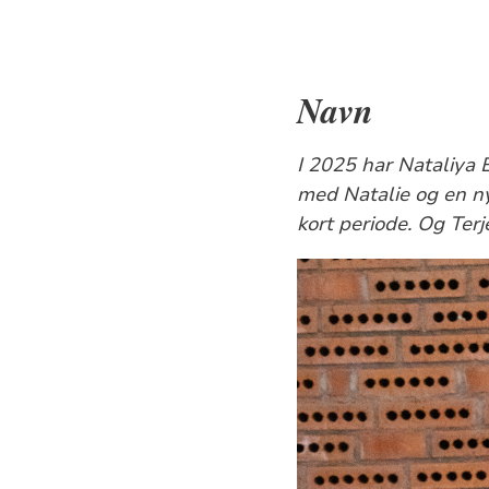
Navn
I 2025 har Nataliya 
med Natalie og en ny
kort periode. Og Ter