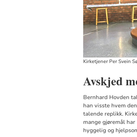
Kirketjener Per Svein S
Avskjed m
Bernhard Hovden tak
han visste hvem denn
talende replikk. Kir
mange gjøremål har 
hyggelig og hjelpso