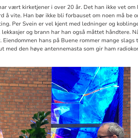
ar vært kirketjener i over 20 år. Det han ikke vet om
erd å vite. Han bør ikke bli forbauset om noen må be o
ting. Per Svein er vel kjent med ledninger og kobling
, lekkasjer og brann har han også måttet håndtere. Nå 
er. Eiendommen hans på Buene rommer mange slags t
 ut med den høye antennemasta som gir ham radioko