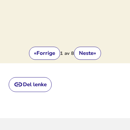
«
Forrige
Neste
»
1
av 8
Del lenke