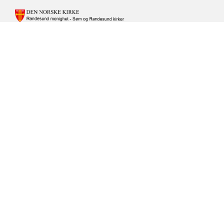
KONTAKTINFORMASJON
FOR
RANDESUND
MENIGHET
Besøksadresse: Liane ringvei 10, 4638 Kristiansand
-
SØM
OG
RANDESUND
Fakturaadresse: Randesund menighet, Fakturamottak, Postboks
KIRKE
1044, 4682 SØGNE
Org.nr. 876992582 | Bankkonto: 3000.07.70112 | Vipps: 104058 /
Randesund menighet - velg aktuell kategori
Følg Den norske kirke på Facebook
Følg Den norske kirke på Instagram
Til startsiden
Tilgjengelighetserklæring