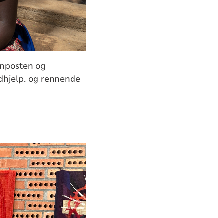
nnposten og
dhjelp. og rennende