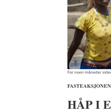
For noen måneder siden 
FASTEAKSJONEN 
HÅP I 