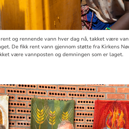
e rent og rennende vann hver dag nå, takket være va
et. De fikk rent vann gjennom støtte fra Kirkens Nø
akket være vannposten og demningen som er laget.