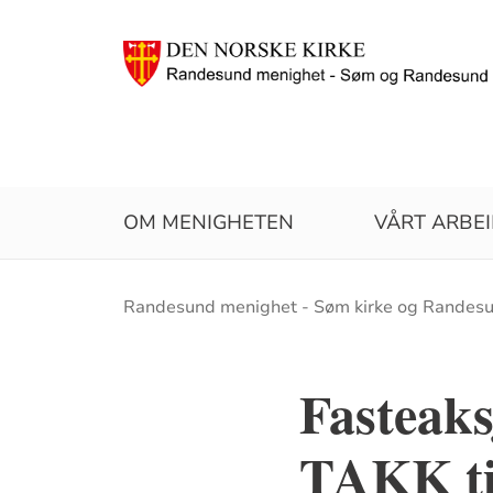
OM MENIGHETEN
VÅRT ARBE
Brødsmulesti
Randesund menighet - Søm kirke og Randesu
Fasteak
TAKK til