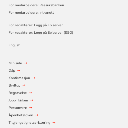
For medarbeidere: Ressursbanken
For medarbeidere: Intranett
For redaktører: Logg på Episerver
For redaktører: Logg på Episerver (SSO)
English
Min side
Dåp
Konfirmasjon
Bryllup
Begravelse
Jobb i kirken
Personvern
Åpenhetsloven
Tilgjengelighetserklæring