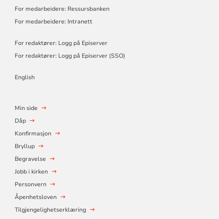
For medarbeidere: Ressursbanken
For medarbeidere: Intranett
For redaktører: Logg på Episerver
For redaktører: Logg på Episerver (SSO)
English
Min side
Dåp
Konfirmasjon
Bryllup
Begravelse
Jobb i kirken
Personvern
Åpenhetsloven
Tilgjengelighetserklæring