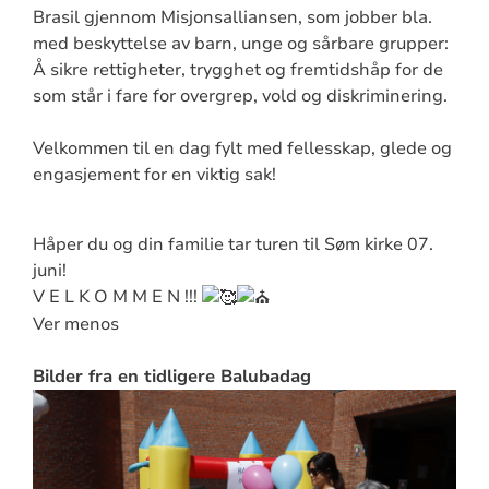
Brasil gjennom Misjonsalliansen, som jobber bla.
med beskyttelse av barn, unge og sårbare grupper:
Å sikre rettigheter, trygghet og fremtidshåp for de
som står i fare for overgrep, vold og diskriminering.
Velkommen til en dag fylt med fellesskap, glede og
engasjement for en viktig sak!
Håper du og din familie tar turen til Søm kirke 07.
juni!
V E L K O M M E N !!!
Ver menos
Bilder fra en tidligere Balubadag