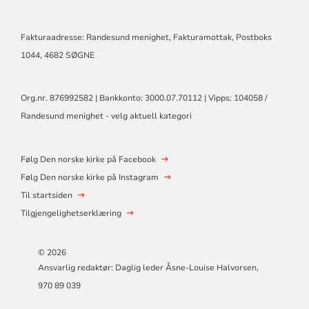
SØM
OG
RANDESUND
Fakturaadresse: Randesund menighet, Fakturamottak, Postboks
KIRKE
1044, 4682 SØGNE
Org.nr. 876992582 | Bankkonto: 3000.07.70112 | Vipps: 104058 /
Randesund menighet - velg aktuell kategori
Følg Den norske kirke på Facebook
Følg Den norske kirke på Instagram
Til startsiden
Tilgjengelighetserklæring
© 2026
Ansvarlig redaktør: Daglig leder Åsne-Louise Halvorsen,
970 89 039