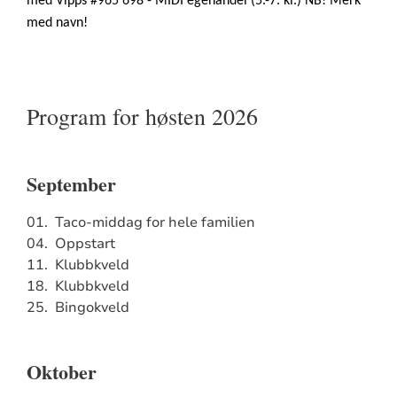
med Vipps #965 698 - MIDI egenandel (5.-7. kl.) NB! Merk
med navn!
Program for høsten 2026
September
01. Taco-middag for hele familien
04. Oppstart
11. Klubbkveld
18. Klubbkveld
25. Bingokveld
Oktober