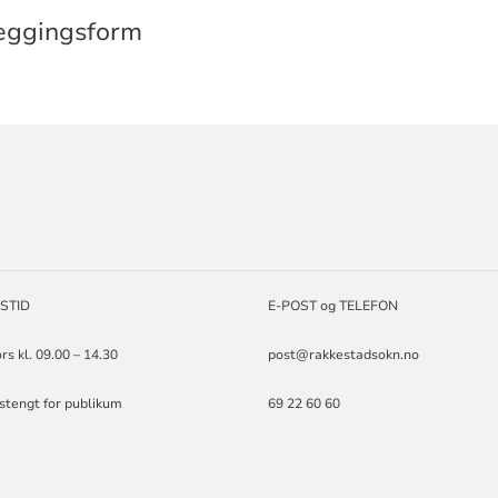
leggingsform
ORMASJON
STID
E-POST og TELEFON
rs kl. 09.00 – 14.30
post@rakkestadsokn.no
stengt for publikum
69 22 60 60