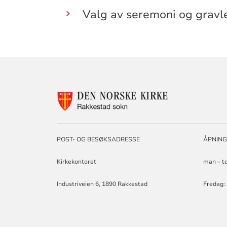
Valg av seremoni og grav
KONTAKTINF
FOR
RAKKESTAD
SOKN
POST- OG BESØKSADRESSE
ÅPNING
Kirkekontoret
man – to
Industriveien 6, 1890 Rakkestad
Fredag: 