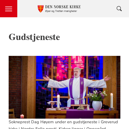
Gudstjeneste
Sokneprest Dag Høyem under en gudstjeneste i Greverud
kirke i Nordre Follo prosti. Kirken ligger i Oppegård