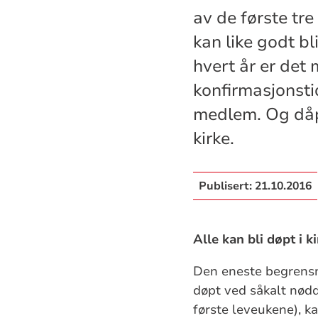
av de første tr
kan like godt b
hvert år er det
konfirmasjonstid
medlem. Og dåpe
kirke.
Publisert:
21.10.2016
Alle kan bli døpt i 
Den eneste begrensn
døpt ved såkalt nødd
første leveukene), k