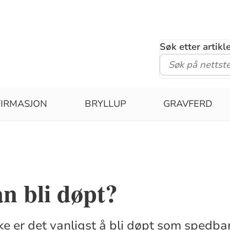
Søk etter artik
IRMASJON
BRYLLUP
GRAVFERD
n bli døpt?
ke er det vanligst å bli døpt som spedbarn