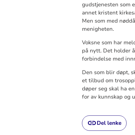
gudstjenesten som en
annet kristent kirke
Men som med nøddåp e
menigheten.
Voksne som har meldt
på nytt. Det holder 
forbindelse med inn
Den som blir døpt, sk
et tilbud om trosop
døper seg skal ha e
for av kunnskap og u
Del lenke