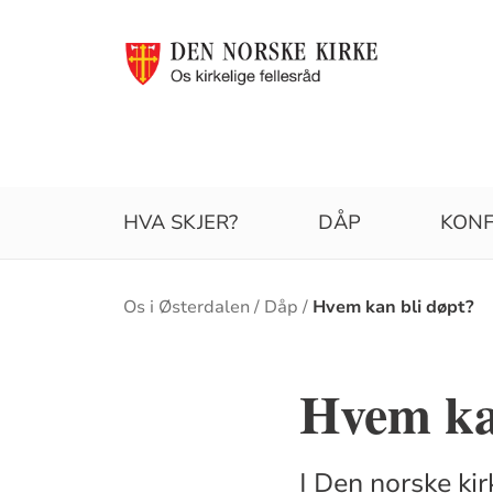
HVA SKJER?
DÅP
KONF
Brødsmulesti
Os i Østerdalen
Dåp
Hvem kan bli døpt?
Hvem ka
I Den norske kir