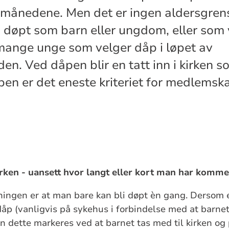
e månedene. Men det er ingen aldersgren
li døpt som barn eller ungdom, eller som
 mange unge som velger dåp i løpet av
en. Ved dåpen blir en tatt inn i kirken s
n er det eneste kriteriet for medlemsk
kirken - uansett hvor langt eller kort man har kommet
ingen er at man bare kan bli døpt èn gang. Dersom e
åp (vanligvis på sykehus i forbindelse med at barnet 
an dette markeres ved at barnet tas med til kirken og 