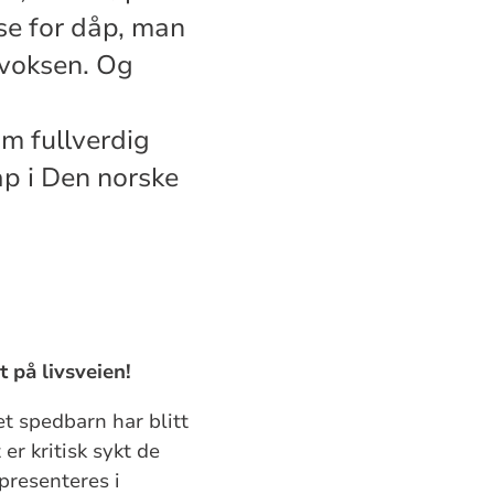
se for dåp, man
 voksen. Og
om fullverdig
ap i Den norske
 på livsveien!
t spedbarn har blitt
er kritisk sykt de
presenteres i