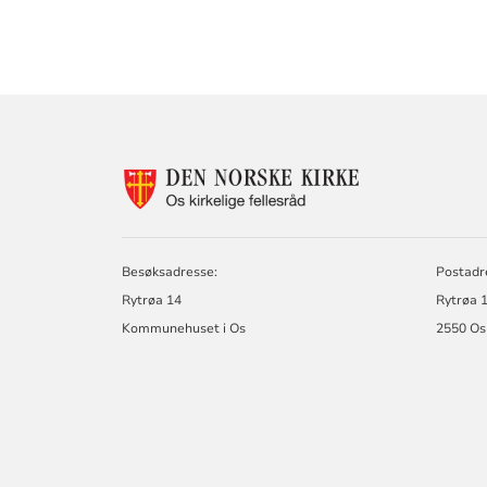
KONTAKTINF
FOR
OS
KIRKELIGE
FELLESRÅD
Besøksadresse:
Postadr
Rytrøa 14
Rytrøa 1
Kommunehuset i Os
2550 Os