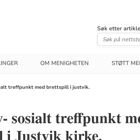
Søk etter artik
LINGER
OM MENIGHETEN
STØTT ME
ialt treffpunkt med brettspill i justvik.
y- sosialt treffpunkt m
l i Justvik kirke.