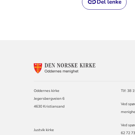
Del lenke
KONTAKTINF
FOR
ODDERNES
KIRKE
Oddernes kirke
Tlf: 38 
Jegersbergveien 6
Ved spø
4630 Kristiansand
menighe
Ved spør
Justvik kirke
62 72 7