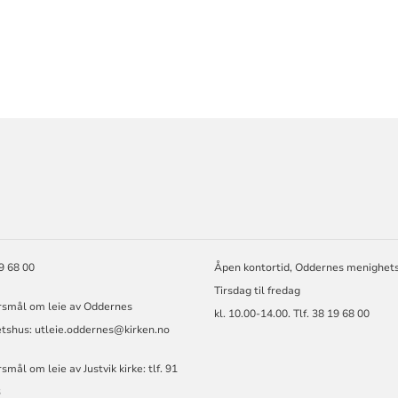
ORMASJON
19 68 00
Åpen kontortid, Oddernes menighet
Tirsdag til fredag
rsmål om leie av Oddernes
kl. 10.00-14.00. Tlf. 38 19 68 00
tshus: utleie.oddernes@kirken.no
smål om leie av Justvik kirke: tlf. 91
3