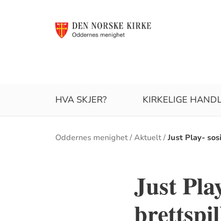
HVA SKJER?
KIRKELIGE HAND
Brødsmulesti
Oddernes menighet
Aktuelt
Just Play- sos
Just Pla
brettspil