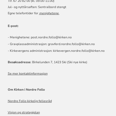
Tlf. 67 20 82 00 (kl. 09.00-11.00)
Jul- og nyttårsaften: Sentralbord stengt
Egne telefontider for
menighetene
.
E-post:
- Menighetene: post.nordre.follo@kirken.no
- Gravplassadministrasjon: gravferd.nordre.follo@kirken.no
- Kirkevergens administrasjon: kirkevergen.nordre.follo@kirken.no
Besøksadresse
: Birkelunden 7, 1423 Ski (Ski nye kirke)
Se mer kontaktinformasjon
Om Kirken i Nordre Follo
Nordre Follo kirkelig fellesråd
Visjon og strategiplan