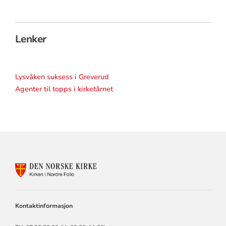
Lenker
Lysvåken suksess i Greverud
Agenter til topps i kirketårnet
KONTAKTINFORMASJON
FOR
NORDRE
FOLLO
KIRKELIGE
Kontaktinformasjon
FELLESRÅD