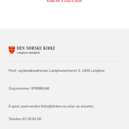
Klikk for å vise e-post
KONTAKTINFORMASJON
FOR
LANGHUS
MENIGHET
Post- og besøksadresse: Langhussenteret 3, 1405 Langhus
Org.nummer: 976986148
E-post:
post.nordre.follo@kirken.no
eller se ansatte.
Telefon: 67 20 82 00