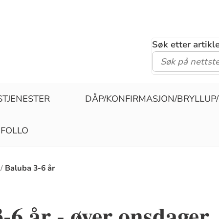
Søk etter artik
STJENESTER
DÅP/KONFIRMASJON/BRYLLUP
 FOLLO
Baluba 3-6 år
-6 år - øver onsdager