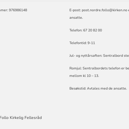
mer: 976986148
E-post:
post.nordre.follo@kirken.no
e
ansatte.
Telefon: 67 20 82 00
Telefontid: 9-11
Jul- og nyttårsaften: Sentralbord st
Romjul: Sentralbordets telefon er b
mellom kl 10 – 13.
Besøkstid: Avtales med de ansatte.
Follo Kirkelig Fellesråd