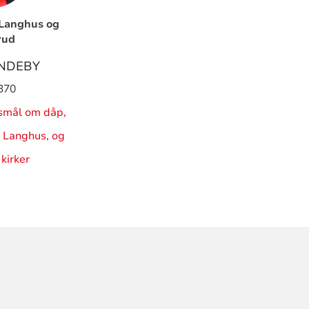
 Langhus og
rud
UNDEBY
370
rsmål om dåp,
 i Langhus, og
kirker
ORMASJON