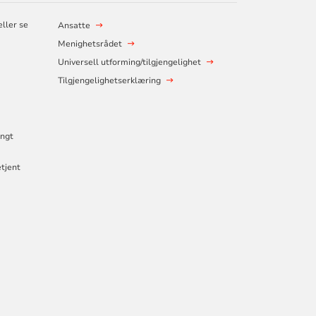
ller se
Ansatte
Menighetsrådet
Universell utforming/tilgjengelighet
Tilgjengelighetserklæring
engt
etjent