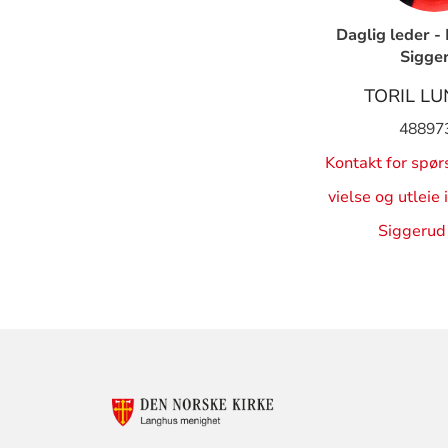
Daglig leder -
Sigge
TORIL L
48897
Kontakt for spø
vielse og utleie
Siggerud 
KONTAKTINF
FOR
LANGHUS