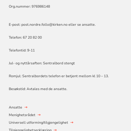
Org.nummer: 976986148
E-post:
post.nordre.follo@kirken.no
eller se ansatte.
Telefon: 67 20 82 00
Telefontid: 9-11
Jul- og nyttårsaften: Sentralbord stengt
Romjul: Sentralbordets telefon er betjent mellom kl 10 – 13.
Besøkstid: Avtales med de ansatte.
Ansatte
Menighetsrådet
Universell utforming/tilgjengelighet
Tilgjengelighetserklæring