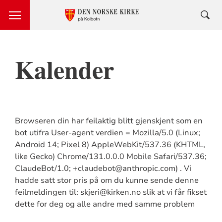
Kalender
Browseren din har feilaktig blitt gjenskjent som en
bot utifra User-agent verdien = Mozilla/5.0 (Linux;
Android 14; Pixel 8) AppleWebKit/537.36 (KHTML,
like Gecko) Chrome/131.0.0.0 Mobile Safari/537.36;
ClaudeBot/1.0; +claudebot@anthropic.com) . Vi
hadde satt stor pris på om du kunne sende denne
feilmeldingen til: skjeri@kirken.no slik at vi får fikset
dette for deg og alle andre med samme problem