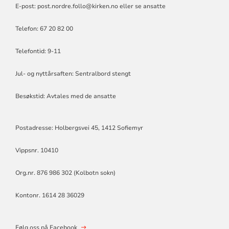
E-post:
post.nordre.follo@kirken.no
eller se
ansatte
Telefon: 67 20 82 00
Telefontid: 9-11
Jul- og nyttårsaften: Sentralbord stengt
Besøkstid: Avtales med de ansatte
Postadresse: Holbergsvei 45, 1412 Sofiemyr
Vippsnr. 10410
Org.nr. 876 986 302 (Kolbotn sokn)
Kontonr. 1614 28 36029
Følg oss på Facebook