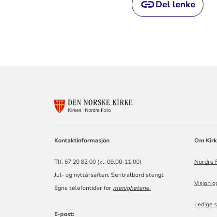
Del lenke
KONTAKTINF
FOR
NORDRE
FOLLO
KIRKELIGE
Kontaktinformasjon
Om Kirk
FELLESRÅD
Tlf. 67 20 82 00 (kl. 09.00-11.00)
Nordre F
Jul- og nyttårsaften: Sentralbord stengt
Visjon o
Egne telefontider for
menighetene
.
Ledige s
E-post: