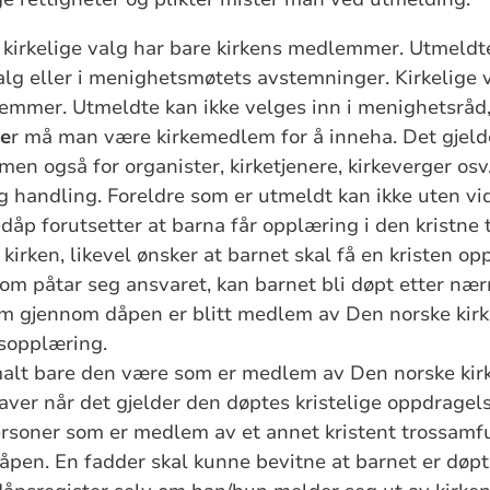
kirkelige valg har bare kirkens medlemmer. Utmeldte
g eller i menighetsmøtets avstemninger. Kirkelige 
emmer. Utmeldte kan ikke velges inn i menighetsråd,
ge
r må man være kirkemedlem for å inneha. Det gjelde
 men også for organister, kirketjenere, kirkeverger osv
ig handling. Foreldre som er utmeldt kan ikke uten vid
dåp forutsetter at barna får opplæring i den kristne 
kirken, likevel ønsker at barnet skal få en kristen op
om påtar seg ansvaret, kan barnet bli døpt etter næ
m gjennom dåpen er blitt medlem av Den norske kirke
psopplæring.
lt bare den være som er medlem av Den norske kirk
aver når det gjelder den døptes kristelige oppdragel
ersoner som er medlem av et annet kristent trossamf
pen. En fadder skal kunne bevitne at barnet er døpt, 