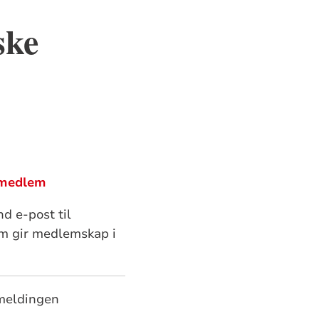
ske
o/medlem
d e-post til
m gir medlemskap i
tmeldingen