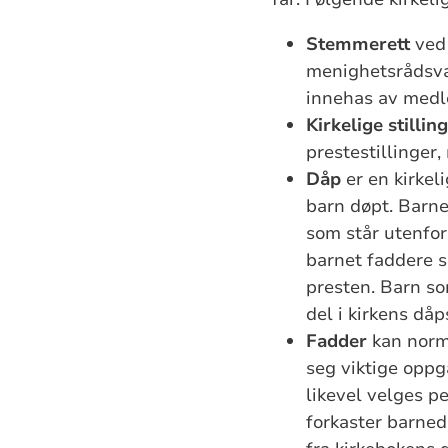
Stemmerett
ved 
menighetsrådsval
innehas av medl
Kirkelige stillin
prestestillinger,
Dåp
er en kirkel
barn døpt. Barne
som står utenfor 
barnet faddere s
presten. Barn so
del i kirkens då
Fadder
kan norma
seg viktige oppg
likevel velges p
forkaster barnedå