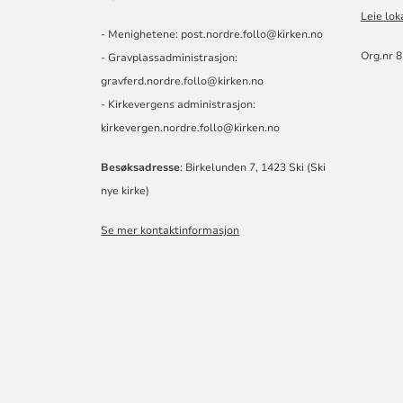
Leie lok
- Menighetene: post.nordre.follo@kirken.no
Org.nr 
- Gravplassadministrasjon:
gravferd.nordre.follo@kirken.no
- Kirkevergens administrasjon:
kirkevergen.nordre.follo@kirken.no
Besøksadresse
: Birkelunden 7, 1423 Ski (Ski
nye kirke)
Se mer kontaktinformasjon