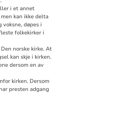
.
ler i et annet
 men kan ikke delta
 voksne, døpes i
este folkekirker i
Den norske kirke. At
el kan skje i kirken.
lkene dersom en av
enfor kirken. Dersom
 har presten adgang