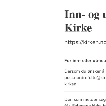
Inn- og 
Kirke
https://kirken.
For inn- eller utmel
Dersom du ønsker å b
post.nordrefollo@kir
kirken.
Den som melder seg u
får. Følgende kirkel