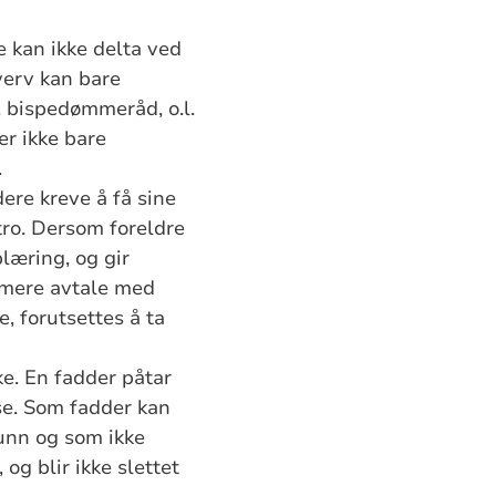
 kan ikke delta ved
verv kan bare
 bispedømmeråd, o.l.
r ikke bare
.
ere kreve å få sine
tro. Dersom foreldre
plæring, og gir
rmere avtale med
, forutsettes å ta
e. En fadder påtar
se. Som fadder kan
unn og som ikke
og blir ikke slettet