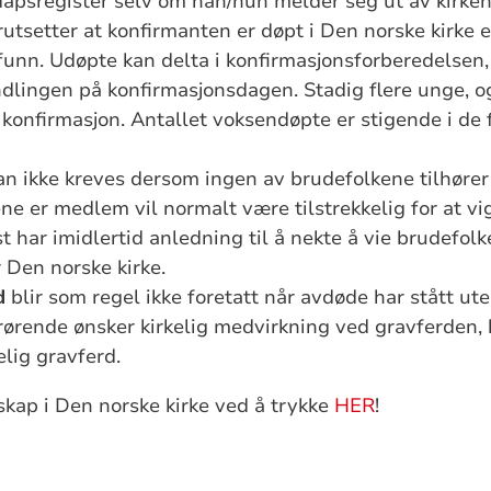
dåpsregister selv om han/hun melder seg ut av kirken
utsetter at konfirmanten er døpt i Den norske kirke el
funn. Udøpte kan delta i konfirmasjonsforberedelsen,
lingen på konfirmasjonsdagen. Stadig flere unge, og
konfirmasjon. Antallet voksendøpte er stigende i de fl
n ikke kreves dersom ingen av brudefolkene tilhører 
e er medlem vil normalt være tilstrekkelig for at vigs
t har imidlertid anledning til å nekte å vie brudefo
r Den norske kirke.
d
blir som regel ikke foretatt når avdøde har stått ut
ørende ønsker kirkelig medvirkning ved gravferden,
kelig gravferd.
ap i Den norske kirke ved å trykke
HER
!