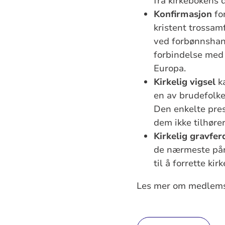
fra kirkebokens 
Konfirmasjon
for
kristent trossam
ved forbønnshand
forbindelse med 
Europa.
Kirkelig vigsel
ka
en av brudefolken
Den enkelte pres
dem ikke tilhøre
Kirkelig gravfer
de nærmeste pår
til å forrette kir
Les mer om medlemsk