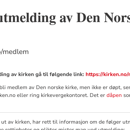
utmelding av Den Nor
no/medlem
ding av kirken gå til følgende link:
https://kirken.n
li medlem av Den norske kirke, men ikke er døpt, sen
ken.no eller ring kirkevergekontoret. Det er
dåpen
so
t av kirken, har rett til informasjon om de følger u
ige rettigheter og plikter mister man ved utmelding: