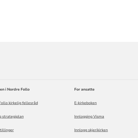
ORMASJON
en i Nordre Follo
For ansatte
ollo kirkelig fellesråd
E-kirkeboken
g strategiplan
Innlogging Visma
tillinger
Innlogg skjerikirken