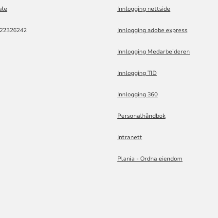
ale
Innlogging nettside
822326242
Innlogging adobe express
Innlogging Medarbeideren
Innlogging TID
Innlogging 360
Personalhåndbok
Intranett
Plania - Ordna eiendom