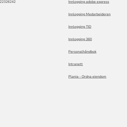
822326242
Innlogging adobe express
Innlogging Medarbeideren
Innlogging TID
Innlogging 360
Personalhåndbok
Intranett
Plania - Ordna eiendom