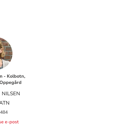
 - Kolbotn,
 Oppegård
 NILSEN
ATN
 484
ise e-post