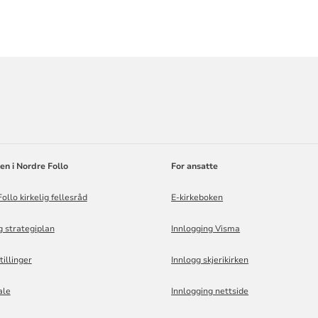
ORMASJON
en i Nordre Follo
For ansatte
ollo kirkelig fellesråd
E-kirkeboken
g strategiplan
Innlogging Visma
tillinger
Innlogg skjerikirken
ale
Innlogging nettside