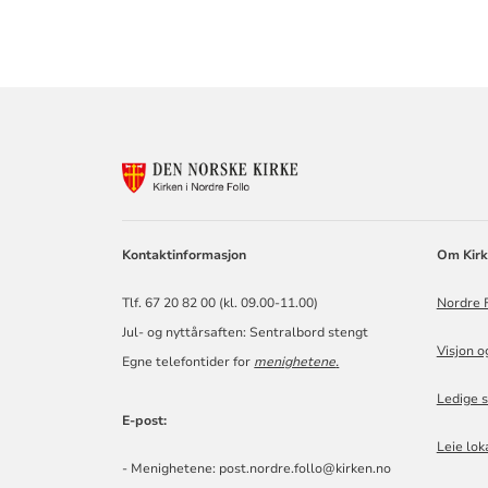
KONTAKTINF
FOR
NORDRE
FOLLO
KIRKELIGE
Kontaktinformasjon
Om Kirk
FELLESRÅD
Tlf. 67 20 82 00 (kl. 09.00-11.00)
Nordre F
Jul- og nyttårsaften: Sentralbord stengt
Visjon o
Egne telefontider for
menighetene
.
Ledige s
E-post:
Leie lok
- Menighetene: post.nordre.follo@kirken.no