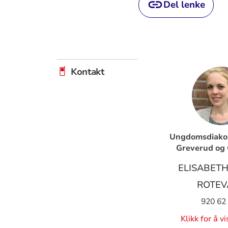
Del lenke
Kontakt
Ungdomsdiakon
Greverud og
ELISABETH
ROTEV
920 62
Klikk for å v