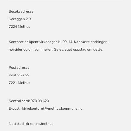
KIRKELIGE
FELLESRÅD
Besøksadresse:
Søreggen 2 B
7224 Melhus
Kontoret er åpent virkedager kl. 09-14. Kan være endringer i
høytider og om sommeren. Se ev. eget oppslag om dette.
Postadresse:
Postboks 55
7221 Melhus
Sentralbord: 970 08 620
E-post: kirkekontoret@melhus.kommune.no
Nettsted: kirken.no/melhus